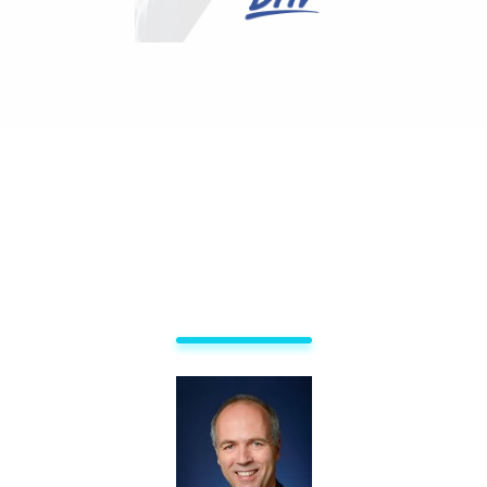
Landesverbandsvorstand:
DHV – Der Landesverband im
Norden