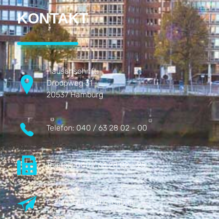
KONTAKT
Hausanschrift:
Droopweg 31
20537 Hamburg
Telefon:
040 / 63 28 02 - 00
Telefax:
040 / 63 28 02 - 25
E-Mail:
DHV@dhv-cgb.de