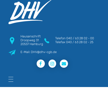
DHV
Die Berufsgewerkschaft e.V.
Hausanschrift
Telefon
040 / 63 28 02 - 00
Droopweg 31
Telefax
040 / 63 28 02 - 25
20537 Hamburg
E-Mail: DHV@dhv-cgb.de