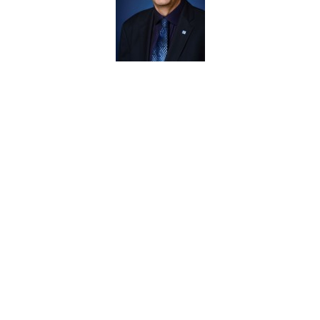
Geschäftsführer:
Henning Röders
E-Mail:
h.roeders@dhv-cgb.de
Landesvorsitzender:
Matthias Rickel
Stellv. Landesvorsitzender: