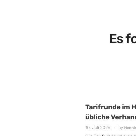
Es f
Tarifrunde im 
übliche Verhan
10. Juli 2026
by
Henni