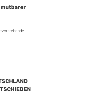
zumutbarer
bevorstehende
UTSCHLAND
NTSCHIEDEN