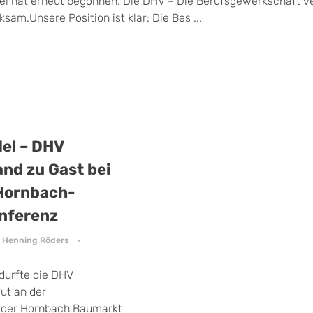
el hat erneut begonnen. Die DHV – Die Berufsgewerkschaft ve
am.Unsere Position ist klar: Die Bes ...
el – DHV
and zu Gast bei
 Hornbach-
nferenz
Henning Röders
durfte die DHV
ut an der
z der Hornbach Baumarkt