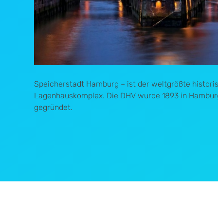
Speicherstadt Hamburg – ist der weltgrößte histori
Lagenhauskomplex. Die DHV wurde 1893 in Hamburg
gegründet.