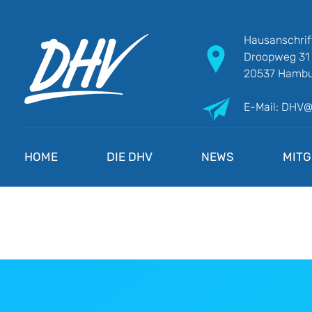
Hausanschrif
Droopweg 31
20537 Hambu
E-Mail: DHV
DHV
Die Berufsgewerkschaft e.V.
HOME
DIE DHV
NEWS
MITG