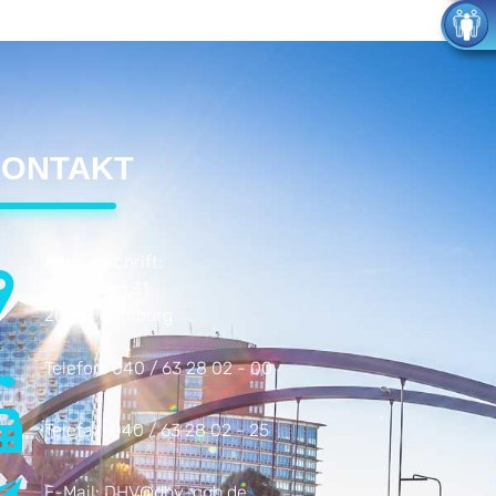
ONTAKT
Hausanschrift:
Droopweg 31
20537 Hamburg
Telefon:
040 / 63 28 02 - 00
Telefax:
040 / 63 28 02 - 25
E-Mail:
DHV@dhv-cgb.de