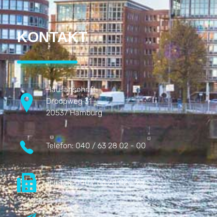
KONTAKT
Hausanschrift:
Droopweg 31
20537 Hamburg
Telefon:
040 / 63 28 02 - 00
Telefax:
040 / 63 28 02 - 25