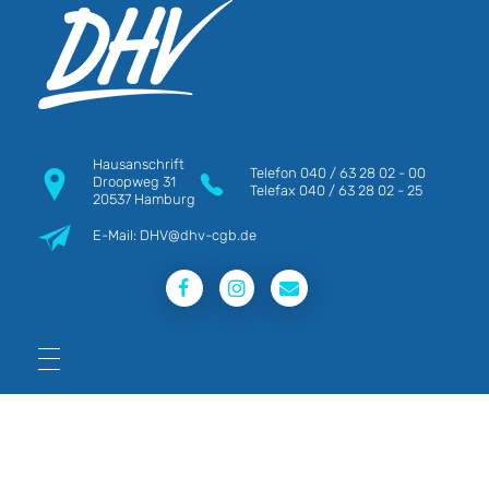
DHV
Die Berufsgewerkschaft e.V.
Hausanschrift
Telefon
040 / 63 28 02 - 00
Droopweg 31
Telefax
040 / 63 28 02 - 25
20537 Hamburg
E-Mail: DHV@dhv-cgb.de