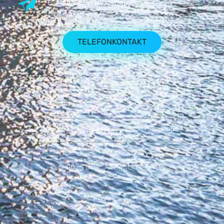
E-Mail:
DHV@dhv-cgb.de
TELEFONKONTAKT
IMPRESSUM
DATENSCHUTZERKLÄRUNG
BILDRECHTE
© 2026 DHV. All rights reserved.