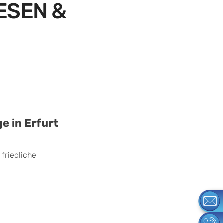
ESEN &
e in Erfurt
 friedliche