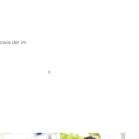
sowie der im
0