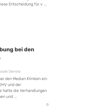
ese Entscheidung für v ...
bung bei den
n
iale Dienste
ei den Median Kliniken ein
 DHV und der
e hatte die Verhandlungen
en und ...
0