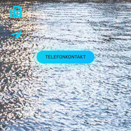
Telefax:
040 / 63 28 02 - 25
E-Mail:
DHV@dhv-cgb.de
TELEFONKONTAKT
IMPRESSUM
DATENSCHUTZERKLÄRUNG
BILDRECHTE
© 2026 DHV. All rights reserved.