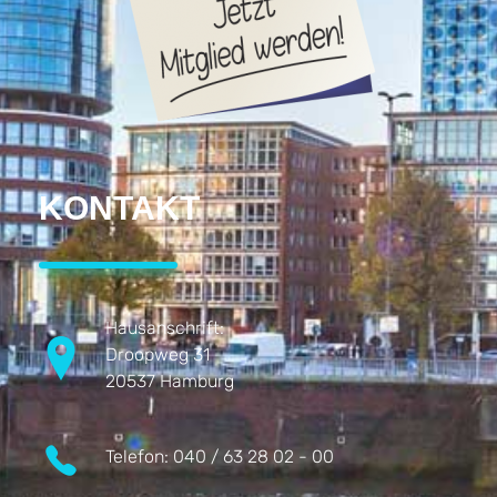
KONTAKT
Hausanschrift:
Droopweg 31
20537 Hamburg
Telefon:
040 / 63 28 02 - 00