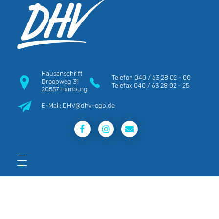
DHV
Die Berufsgewerkschaft e.V.
Hausanschrift
Telefon
040 / 63 28 02 - 00
Droopweg 31
Telefax
040 / 63 28 02 - 25
20537 Hamburg
E-Mail: DHV@dhv-cgb.de