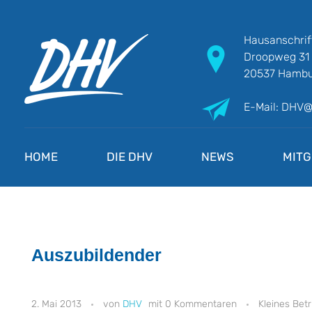
Hausanschrif
Droopweg 31
20537 Hambu
E-Mail: DHV
DHV
Die Berufsgewerkschaft e.V.
HOME
DIE DHV
NEWS
MITG
Auszubildender
2. Mai 2013
DHV
0 Kommentaren
Kleines Bet