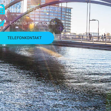
Telefax:
040 / 63 28 02 - 25
E-Mail:
DHV@dhv-cgb.de
TELEFONKONTAKT
TE