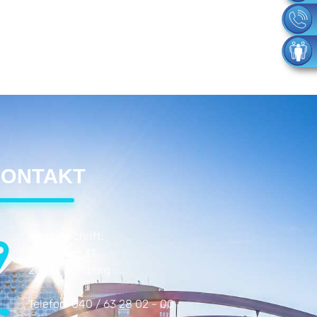
ONTAKT
Hausanschrift:
Droopweg 31
20537 Hamburg
Telefon:
040 / 63 28 02 - 00