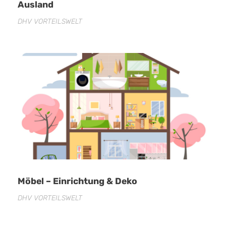
Ausland
DHV VORTEILSWELT
Möbel – Einrichtung & Deko
DHV VORTEILSWELT