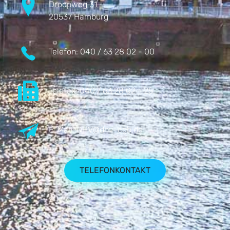
Droopweg 31
20537 Hamburg
Telefon:
040 / 63 28 02 - 00
Telefax:
040 / 63 28 02 - 25
E-Mail:
DHV@dhv-cgb.de
TELEFONKONTAKT