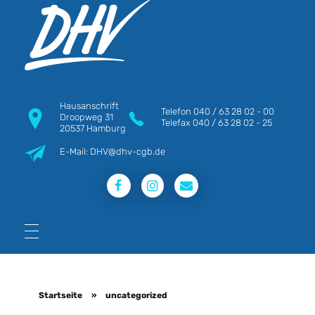
DHV
Die Berufsgewerkschaft e.V.
Hausanschrift
Telefon
040 / 63 28 02 - 00
Droopweg 31
Telefax
040 / 63 28 02 - 25
20537 Hamburg
E-Mail: DHV@dhv-cgb.de
Startseite
»
uncategorized