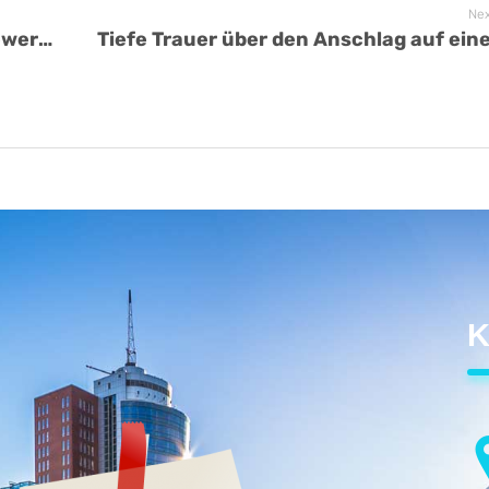
Nex
Wahlforderungen des Christlichen Gewerkschaftsbunds Deutschlands zur Bundestagswahl 2025
K