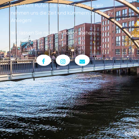
brauchen! Rufen Sie uns einfach an – wir
nehmen uns die Zeit und kümmern uns um Ihr
Anliegen!
Wir lassen Sie nicht im Regen stehen –
versprochen!
IMPR