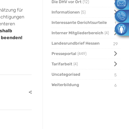
Die DHV vor Ort
12
hätzung für
Informationen
5
rächtigungen
Interessante Gerichtsurteile
1
enteren
shalb
Interner Mitgliederbereich
4
u beenden!
Landesrundbrief Hessen
29
Presseportal
449
Tarifarbeit
4
Uncategorised
5
Weiterbildung
6