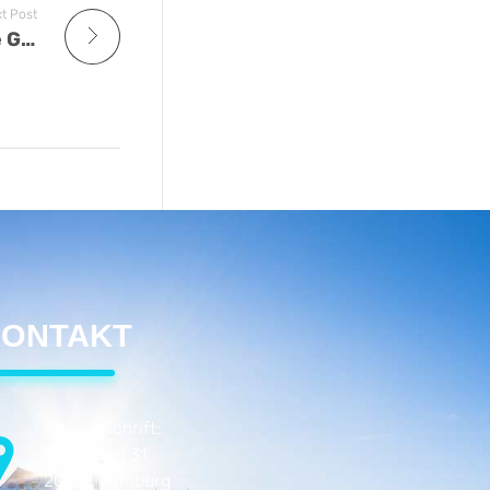
t Post
Tiefe Trauer über den Anschlag auf eine Gewerkschaftskundgebung in München
ONTAKT
Hausanschrift:
Droopweg 31
20537 Hamburg