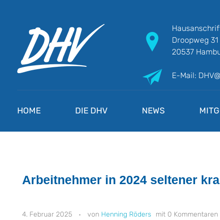
Hausanschrif
Droopweg 31
20537 Hambu
E-Mail: DHV
DHV
Die Berufsgewerkschaft e.V.
HOME
DIE DHV
NEWS
MITG
Arbeitnehmer in 2024 seltener kr
4. Februar 2025
Henning Röders
0 Kommentaren