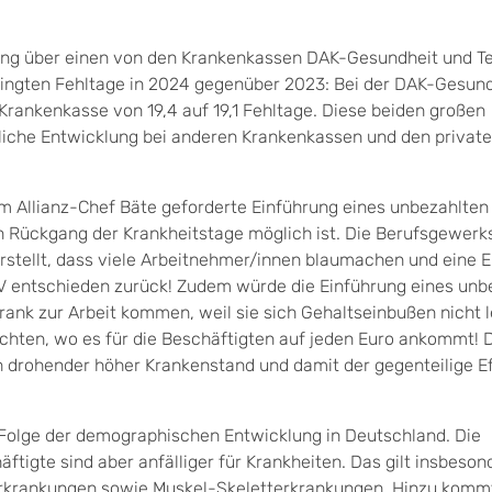
dung über einen von den Krankenkassen DAK-Gesundheit und T
ngten Fehltage in 2024 gegenüber 2023: Bei der DAK-Gesund
 Krankenkasse von 19,4 auf 19,1 Fehltage. Diese beiden großen
liche Entwicklung bei anderen Krankenkassen und den privat
om Allianz-Chef Bäte geforderte Einführung eines unbezahlten
n Rückgang der Krankheitstage möglich ist. Die Berufsgewer
erstellt, dass viele Arbeitnehmer/innen blaumachen und eine 
HV entschieden zurück! Zudem würde die Einführung eines unb
rank zur Arbeit kommen, weil sie sich Gehaltseinbußen nicht l
rchten, wo es für die Beschäftigten auf jeden Euro ankommt! 
in drohender höher Krankenstand und damit der gegenteilige E
 Folge der demographischen Entwicklung in Deutschland. Die
ftigte sind aber anfälliger für Krankheiten. Das gilt insbeson
erkrankungen sowie Muskel-Skeletterkrankungen. Hinzu kommt