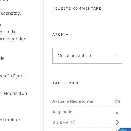
NEUESTE KOMMENTARE
Karenztag.
r
r an die
ARCHIV
in folgenden
nde
tsaufträgen)
KATEGORIEN
e, Hebehilfen
Aktuelle Nachrichten
174
Allgemein
8
erkrankter
Die DHV
11