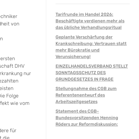
Tarifrunde im Handel 2026:
echniker
Beschäftigte verdienen mehr als
heit von
das übliche Verhandlungsritual
Geplante Verschärfung der
en
Krankschreibung: Vertrauen statt
mehr Bürokratie und
Verunsicherung!
 ersten
kschaft DHV
EINZELHANDELSVERBAND STELLT
SONNTAGSSCHUTZ DES
Erkrankung nur
GRUNDGESETZES IN FRAGE
ezahlten
eisten
Stellungnahme des CGB zum
Referentenentwurf des
Die Folge
Arbeitszeitgesetzes
ffekt wie vom
Statement des CGB-
Bundesvorsitzenden Henning
Röders zur Reformdiskussion:
dere für
 die