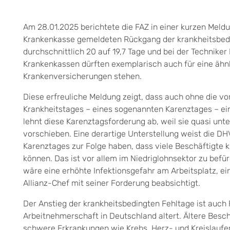
Am 28.01.2025 berichtete die FAZ in einer kurzen Mel
Krankenkasse gemeldeten Rückgang der krankheitsbedi
durchschnittlich 20 auf 19,7 Tage und bei der Techniker
Krankenkassen dürften exemplarisch auch für eine ähn
Krankenversicherungen stehen.
Diese erfreuliche Meldung zeigt, dass auch ohne die v
Krankheitstages – eines sogenannten Karenztages – ei
lehnt diese Karenztagsforderung ab, weil sie quasi unt
vorschieben. Eine derartige Unterstellung weist die D
Karenztages zur Folge haben, dass viele Beschäftigte k
können. Das ist vor allem im Niedriglohnsektor zu befü
wäre eine erhöhte Infektionsgefahr am Arbeitsplatz, e
Allianz-Chef mit seiner Forderung beabsichtigt.
Der Anstieg der krankheitsbedingten Fehltage ist auch
Arbeitnehmerschaft in Deutschland altert. Ältere Beschä
schwere Erkrankungen wie Krebs, Herz- und Kreislauf