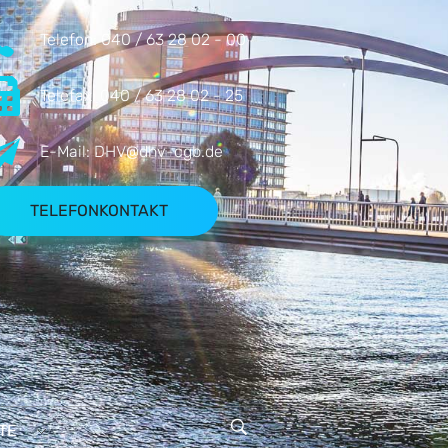
Telefon:
040 / 63 28 02 - 00
Telefax:
040 / 63 28 02 - 25
E-Mail:
DHV@dhv-cgb.de
TELEFONKONTAKT
TE