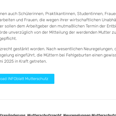
en auch Schülerinnen, Praktikantinnen, Studentinnen, Fraue
arbeiten und Frauen, die wegen ihrer wirtschaftlichen Unabhä
er sollen dem Arbeitgeber den mutmaßlichen Termin der Entb
hörde unverzüglich von der Mitteilung der werdenden Mutter z
epflicht.
tzrecht gestärkt worden. Nach wesentlichen Neuregelungen, d
egelung eingeführt, die Müttern bei Fehlgeburten einen gewis
i 2025 in Kraft getreten.
oad INFOblatt Mutterschutz
etzesänderung
,
Mutterschutzrecht
,
Neuregelungen Mutterschutz