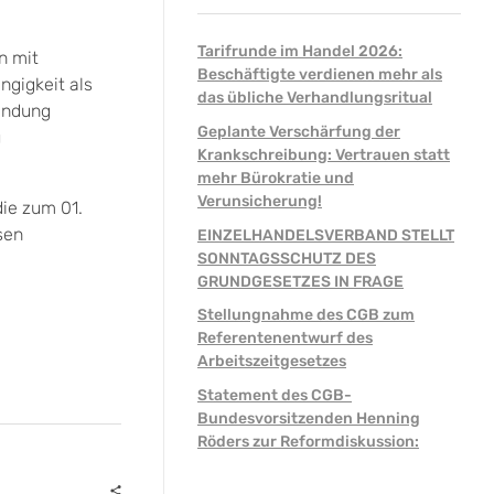
Tarifrunde im Handel 2026:
n mit
Beschäftigte verdienen mehr als
ngigkeit als
das übliche Verhandlungsritual
indung
Geplante Verschärfung der
u
Krankschreibung: Vertrauen statt
mehr Bürokratie und
Verunsicherung!
ie zum 01.
sen
EINZELHANDELSVERBAND STELLT
SONNTAGSSCHUTZ DES
GRUNDGESETZES IN FRAGE
Stellungnahme des CGB zum
Referentenentwurf des
Arbeitszeitgesetzes
Statement des CGB-
Bundesvorsitzenden Henning
Röders zur Reformdiskussion: