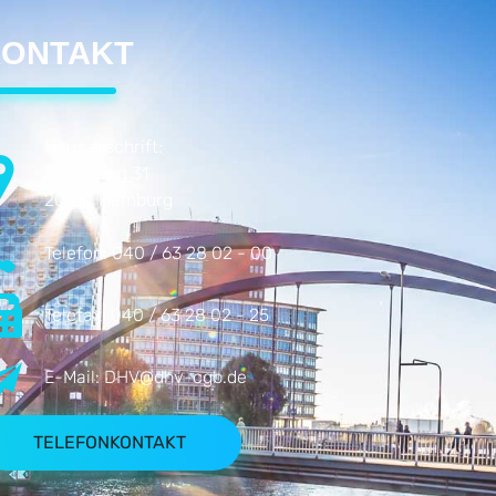
ONTAKT
Hausanschrift:
Droopweg 31
20537 Hamburg
Telefon:
040 / 63 28 02 - 00
Telefax:
040 / 63 28 02 - 25
E-Mail:
DHV@dhv-cgb.de
TELEFONKONTAKT