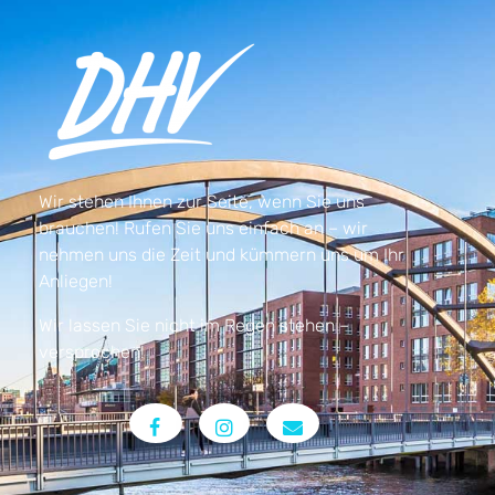
Wir stehen Ihnen zur Seite, wenn Sie uns
brauchen! Rufen Sie uns einfach an – wir
nehmen uns die Zeit und kümmern uns um Ihr
Anliegen!
Wir lassen Sie nicht im Regen stehen –
versprochen!