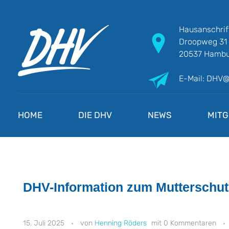
Hausanschrif
Droopweg 31
20537 Hambu
E-Mail: DHV
DHV
Die Berufsgewerkschaft e.V.
HOME
DIE DHV
NEWS
MITG
DHV-Information zum Mutterschut
15. Juli 2025
Henning Röders
0 Kommentaren