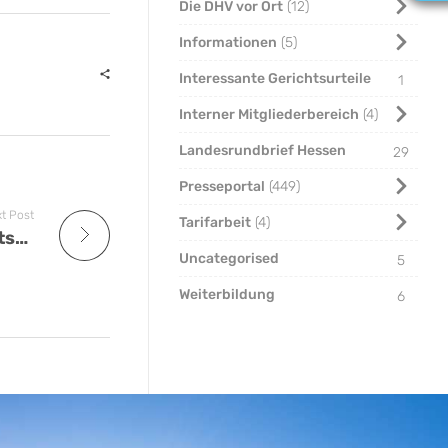
Die DHV vor Ort
12
Informationen
5
Interessante Gerichtsurteile
1
Interner Mitgliederbereich
4
Landesrundbrief Hessen
29
Presseportal
449
t Post
Tarifarbeit
4
Erfolgreicher DHV-Landesgewerkschaftstag in Duisburg
Uncategorised
5
Weiterbildung
6