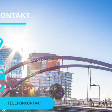
ONTAKT
Hausanschrift:
Droopweg 31
20537 Hamburg
Telefon:
040 / 63 28 02 - 00
Telefax:
040 / 63 28 02 - 25
E-Mail:
DHV@dhv-cgb.de
TELEFONKONTAKT