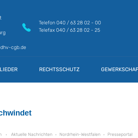
t
Telefon
040 / 63 28 02 - 00
Telefax
040 / 63 28 02 - 25
rg
@dhv-cgb.de
LIEDER
RECHTSSCHUTZ
GEWERKSCHAF
schwindet
n
Aktuelle Nachrichten
Nordrhein-Westfalen
Presseportal