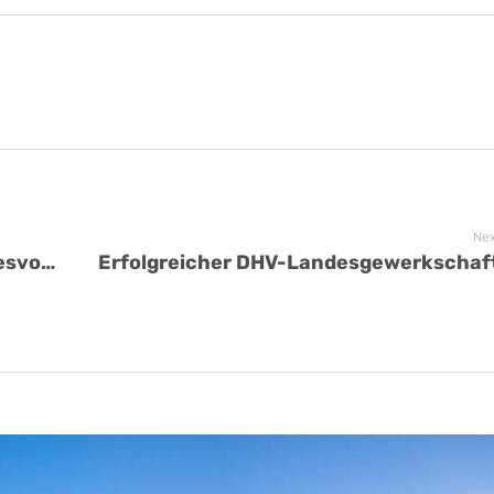
Nex
Henning Röders als neuer CGB-Bundesvorsitzender gewählt