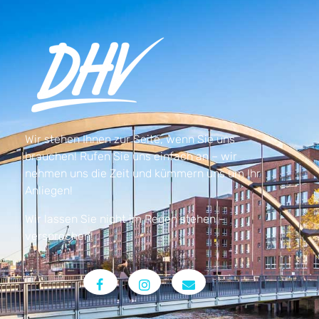
Wir stehen Ihnen zur Seite, wenn Sie uns
brauchen! Rufen Sie uns einfach an – wir
nehmen uns die Zeit und kümmern uns um Ihr
Anliegen!
Wir lassen Sie nicht im Regen stehen –
versprochen!