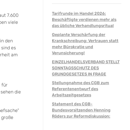
Tarifrunde im Handel 2026:
aut 7.600
Beschäftigte verdienen mehr als
ben viele
das übliche Verhandlungsritual
Geplante Verschärfung der
in den
Krankschreibung: Vertrauen statt
mehr Bürokratie und
 sind es
Verunsicherung!
erheit am
EINZELHANDELSVERBAND STELLT
SONNTAGSSCHUTZ DES
GRUNDGESETZES IN FRAGE
Stellungnahme des CGB zum
 für
Referentenentwurf des
 sehen die
Arbeitszeitgesetzes
Statement des CGB-
hefsache“
Bundesvorsitzenden Henning
Röders zur Reformdiskussion:
e große