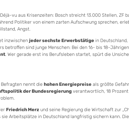
Déjà-vu aus Krisenzeiten: Bosch streicht 13.000 Stellen, ZF b
ährend Politiker von einem zarten Aufschwung sprechen, erle
llstand, Angst.
et inzwischen
jeder sechste Erwerbstätige
in Deutschland, 
s betroffen sind junge Menschen: Bei den 16- bis 18-Jährigen
ent
. Wer gerade erst ins Berufsleben startet, spürt die Unsich
r Befragten nennt die
hohen Energiepreise
als größte Gefahr
aftspolitik der Bundesregierung
verantwortlich, 18 Prozent
roblem.
ler
Friedrich Merz
und seine Regierung die Wirtschaft zur „C
 sie Arbeitsplätze in Deutschland langfristig sichern kann. Di