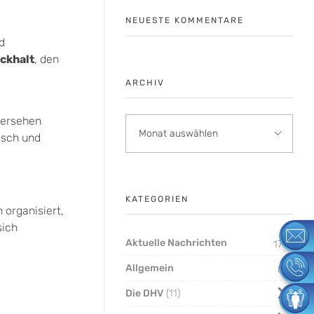
NEUESTE KOMMENTARE
d
ckhalt
, den
ARCHIV
bersehen
isch und
KATEGORIEN
 organisiert,
sich
Aktuelle Nachrichten
174
Allgemein
8
Die DHV
11