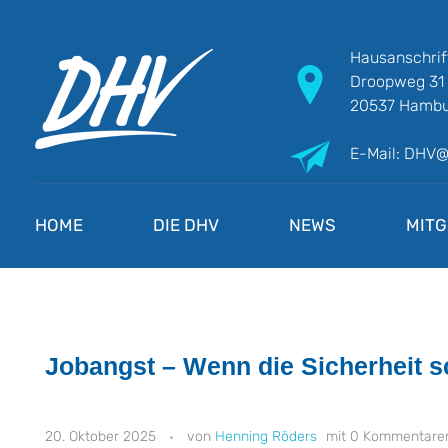
Hausanschrif
Droopweg 31
20537 Hambu
E-Mail: DHV
DHV
Die Berufsgewerkschaft e.V.
HOME
DIE DHV
NEWS
MITG
Jobangst – Wenn die Sicherheit 
20. Oktober 2025
Henning Röders
0 Kommentare