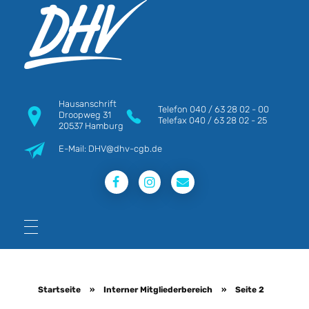
DHV
Die Berufsgewerkschaft e.V.
Hausanschrift
Telefon
040 / 63 28 02 - 00
Droopweg 31
Telefax
040 / 63 28 02 - 25
20537 Hamburg
E-Mail: DHV@dhv-cgb.de
Startseite
»
Interner Mitgliederbereich
»
Seite 2