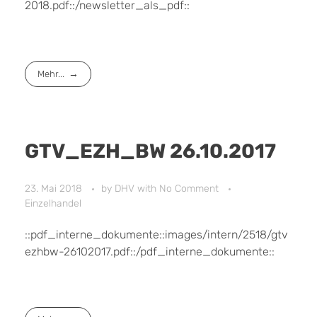
2018.pdf::/newsletter_als_pdf::
Mehr...
GTV_EZH_BW 26.10.2017
23. Mai 2018
by
DHV
with
No Comment
Einzelhandel
::pdf_interne_dokumente::images/intern/2518/gtv
ezhbw-26102017.pdf::/pdf_interne_dokumente::