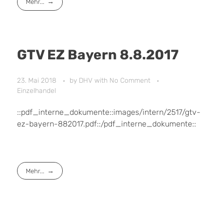
Mehr...
GTV EZ Bayern 8.8.2017
23. Mai 2018
by
DHV
with
No Comment
Einzelhandel
::pdf_interne_dokumente::images/intern/2517/gtv-
ez-bayern-882017.pdf::/pdf_interne_dokumente::
Mehr...