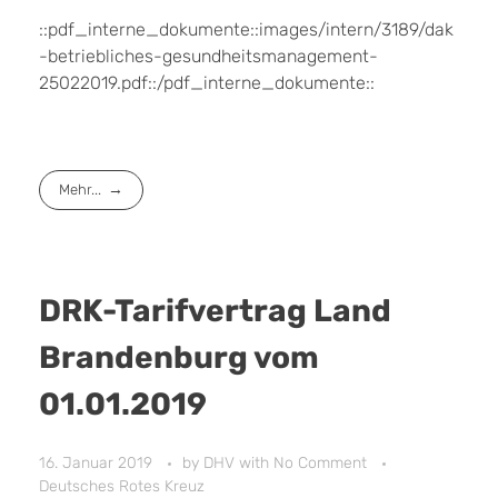
::pdf_interne_dokumente::images/intern/3189/dak
-betriebliches-gesundheitsmanagement-
25022019.pdf::/pdf_interne_dokumente::
Mehr...
DRK-Tarifvertrag Land
Brandenburg vom
01.01.2019
16. Januar 2019
by
DHV
with
No Comment
Deutsches Rotes Kreuz