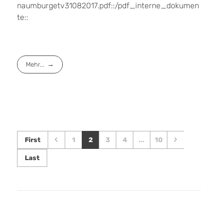
naumburgetv31082017.pdf::/pdf_interne_dokumen
te::
Mehr...
First
1
2
3
4
...
10
Last