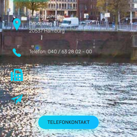
Hausanschrift:
Droopweg 31
20537 Hamburg
Telefon:
040 / 63 28 02 - 00
Telefax:
040 / 63 28 02 - 25
E-Mail:
DHV@dhv-cgb.de
TELEFONKONTAKT