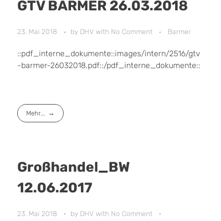
GTV BARMER 26.03.2018
23. Mai 2018
by
DHV
with
No Comment
Barmer
::pdf_interne_dokumente::images/intern/2516/gtv
-barmer-26032018.pdf::/pdf_interne_dokumente::
Mehr...
Großhandel_BW
12.06.2017
23. Mai 2018
by
DHV
with
No Comment