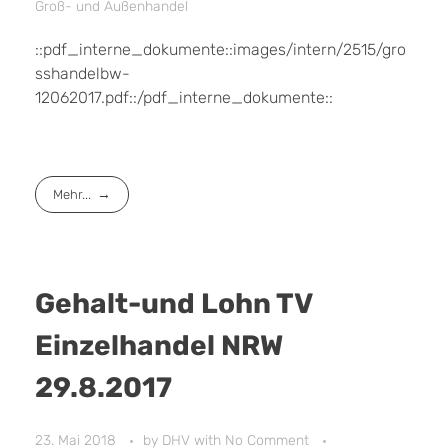
Groß- und Außenhandel
::pdf_interne_dokumente::images/intern/2515/gro
sshandelbw-
12062017.pdf::/pdf_interne_dokumente::
Mehr...
Gehalt-und Lohn TV
Einzelhandel NRW
29.8.2017
23. Mai 2018
by
DHV
with
No Comment