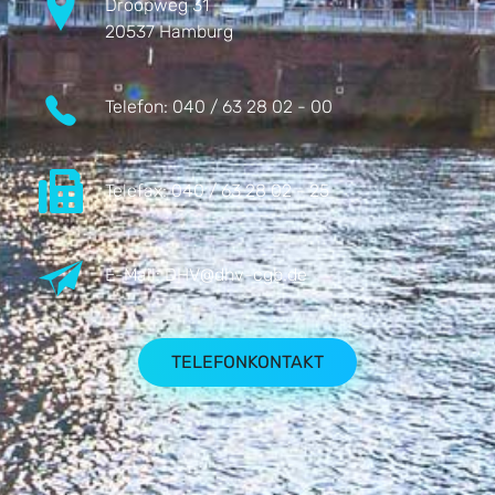
Droopweg 31
20537 Hamburg
Telefon:
040 / 63 28 02 - 00
Telefax:
040 / 63 28 02 - 25
E-Mail:
DHV@dhv-cgb.de
TELEFONKONTAKT