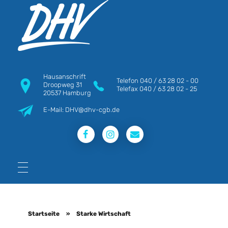
DHV
Die Berufsgewerkschaft e.V.
Hausanschrift
Telefon
040 / 63 28 02 - 00
Droopweg 31
Telefax
040 / 63 28 02 - 25
20537 Hamburg
E-Mail: DHV@dhv-cgb.de
Startseite
»
Starke Wirtschaft