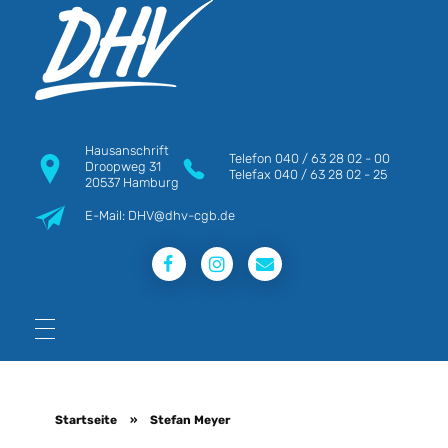
DHV
Die Berufsgewerkschaft e.V.
Hausanschrift
Telefon
040 / 63 28 02 - 00
Droopweg 31
Telefax
040 / 63 28 02 - 25
20537 Hamburg
E-Mail: DHV@dhv-cgb.de
Startseite
»
Stefan Meyer