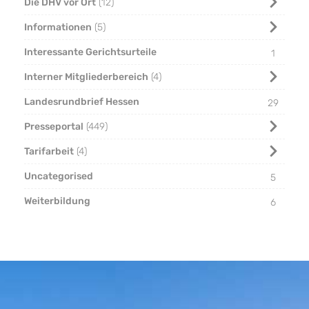
Die DHV vor Ort
12
Informationen
5
Interessante Gerichtsurteile
1
Interner Mitgliederbereich
4
Landesrundbrief Hessen
29
Presseportal
449
Tarifarbeit
4
Uncategorised
5
Weiterbildung
6