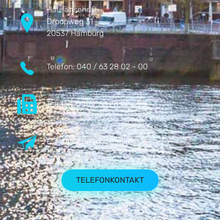
Hausanschrift:
Droopweg 31
20537 Hamburg
Telefon:
040 / 63 28 02 - 00
Telefax:
040 / 63 28 02 - 25
E-Mail:
DHV@dhv-cgb.de
TELEFONKONTAKT