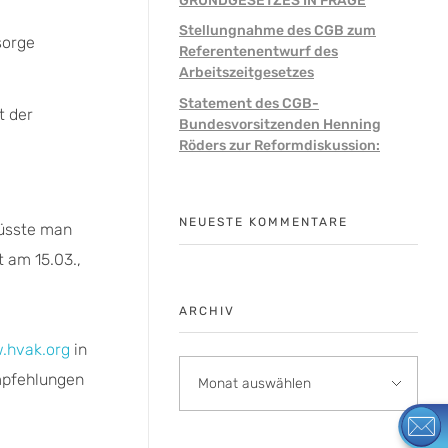
GRUNDGESETZES IN FRAGE
Stellungnahme des CGB zum
sorge
Referentenentwurf des
Arbeitszeitgesetzes
Statement des CGB-
t der
Bundesvorsitzenden Henning
Röders zur Reformdiskussion:
NEUESTE KOMMENTARE
müsste man
t am 15.03.,
ARCHIV
.hvak.org
in
mpfehlungen