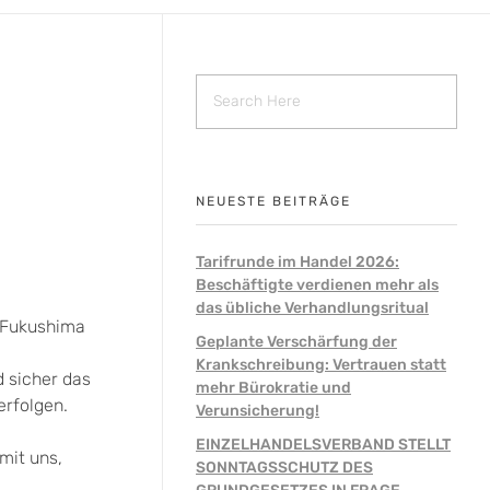
NEUESTE BEITRÄGE
Tarifrunde im Handel 2026:
Beschäftigte verdienen mehr als
das übliche Verhandlungsritual
s Fukushima
Geplante Verschärfung der
Krankschreibung: Vertrauen statt
d sicher das
mehr Bürokratie und
erfolgen.
Verunsicherung!
EINZELHANDELSVERBAND STELLT
mit uns,
SONNTAGSSCHUTZ DES