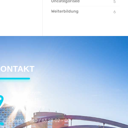
Uncategorised
5
Weiterbildung
6
ONTAKT
Hausanschrift:
Droopweg 31
20537 Hamburg
Telefon:
040 / 63 28 02 - 00