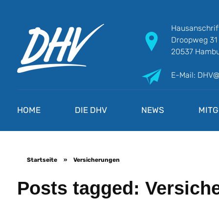
Hausanschrif
Droopweg 31
20537 Hambu
E-Mail: DHV
DHV
Die Berufsgewerkschaft e.V.
HOME
DIE DHV
NEWS
MITG
Startseite
»
Versicherungen
Posts tagged: Versich