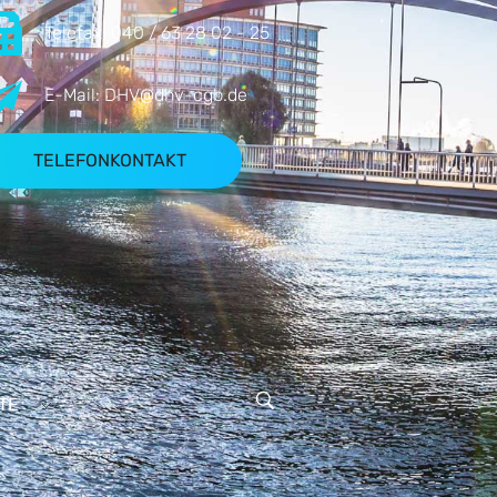
Telefax:
040 / 63 28 02 - 25
E-Mail:
DHV@dhv-cgb.de
TELEFONKONTAKT
TE