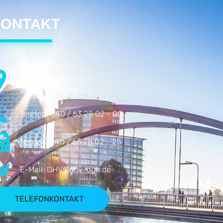
ONTAKT
Hausanschrift:
Droopweg 31
20537 Hamburg
Telefon:
040 / 63 28 02 - 00
Telefax:
040 / 63 28 02 - 25
E-Mail:
DHV@dhv-cgb.de
TELEFONKONTAKT