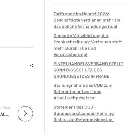
Tarifrunde im Handel 2026:
Beschäftigte verdienen mehr als
das übliche Verhandlungsritual
Geplante Verschärfung der
Krankschreibung: Vertrauen statt
mehr Bürokratie und
Verunsicherung!
EINZELHANDELSVERBAND STELLT
SONNTAGSSCHUTZ DES
GRUNDGESETZES IN FRAGE
Stellungnahme des CGB zum
Referentenentwurf des
Arbeitszeitgesetzes
Statement des CGB-
t Post
Bundesvorsitzenden Henning
Handelsverband Nordrhein-Westfalen e.V. – Ergänzungstarifvertrag zum MTV vom 29.06.2011
Röders zur Reformdiskussion: