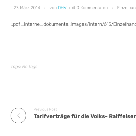
27. März 2014
DHV
0 Kommentaren
Einzelhan
::pdf_interne_dokumente::images/intern/615/Einzelh
Tags: No tags
Previous Post