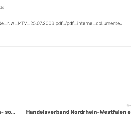
del
ande_NW_MTV_25.07.2008.pdf::/pdf_interne_dokumente::
Nex
Tarifverträge für die Volks- Raiffeisen- sowie die genossenschaftlichen Zentralbanken in der Fassung des Abschlusses vom 29.10.2014