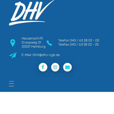
DHV
Die Berufsgewerkschaft e.V.
Hausanschrift
Telefon
040 / 63 28 02 - 00
Droopweg 31
Telefax
040 / 63 28 02 - 25
20537 Hamburg
E-Mail: DHV@dhv-cgb.de