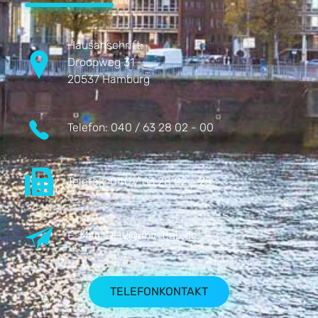
Hausanschrift:
Droopweg 31
20537 Hamburg
Telefon:
040 / 63 28 02 - 00
Telefax:
040 / 63 28 02 - 25
E-Mail:
DHV@dhv-cgb.de
TELEFONKONTAKT