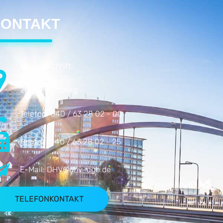
ONTAKT
Hausanschrift:
Droopweg 31
20537 Hamburg
Telefon:
040 / 63 28 02 - 00
Telefax:
040 / 63 28 02 - 25
E-Mail:
DHV@dhv-cgb.de
TELEFONKONTAKT