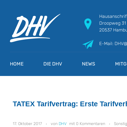
Hausanschrif
Droopweg 31
20537 Hambu
E-Mail: DHV
DHV
Die Berufsgewerkschaft e.V.
HOME
DIE DHV
NEWS
MITG
TATEX Tarifvertrag: Erste Tarifv
17. Oktober 2017
DHV
0 Kommentaren
Sonsti