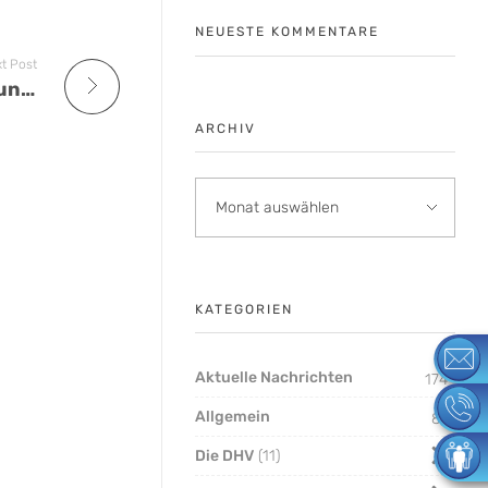
NEUESTE KOMMENTARE
t Post
TATEX Tarifvertrag: Erste Tarifverhandlungsrunde ohne Ergebnis
ARCHIV
KATEGORIEN
Aktuelle Nachrichten
174
Allgemein
8
Die DHV
11