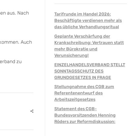
nen aus. Nach
Tarifrunde im Handel 2026:
Beschäftigte verdienen mehr als
das übliche Verhandlungsritual
Geplante Verschärfung der
u kommen. Auch
Krankschreibung: Vertrauen statt
mehr Bürokratie und
Verunsicherung!
verband zu
EINZELHANDELSVERBAND STELLT
SONNTAGSSCHUTZ DES
GRUNDGESETZES IN FRAGE
Stellungnahme des CGB zum
Referentenentwurf des
Arbeitszeitgesetzes
Statement des CGB-
Bundesvorsitzenden Henning
Röders zur Reformdiskussion: