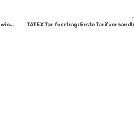
Nex
Landesvorstand Nordost weitgehend wiedergewählt