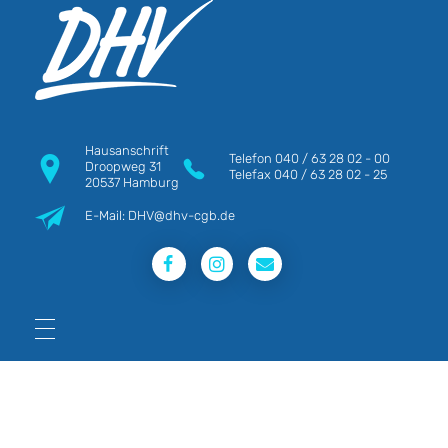
DHV
Die Berufsgewerkschaft e.V.
Hausanschrift
Telefon
040 / 63 28 02 - 00
Droopweg 31
Telefax
040 / 63 28 02 - 25
20537 Hamburg
E-Mail: DHV@dhv-cgb.de