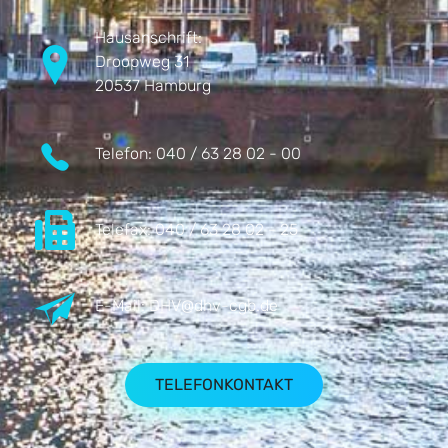
Hausanschrift:
Droopweg 31
20537 Hamburg
Telefon:
040 / 63 28 02 - 00
Telefax:
040 / 63 28 02 - 25
E-Mail:
DHV@dhv-cgb.de
TELEFONKONTAKT