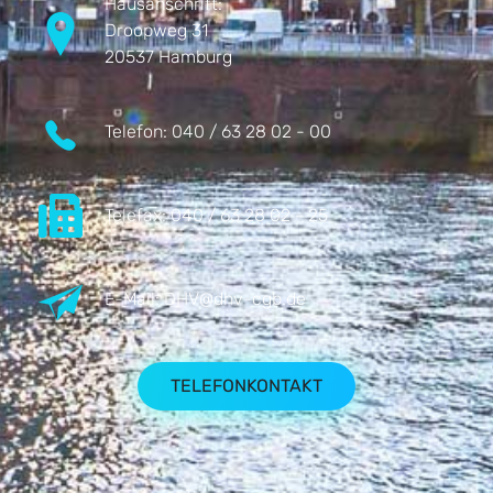
Hausanschrift:
Droopweg 31
20537 Hamburg
Telefon:
040 / 63 28 02 - 00
Telefax:
040 / 63 28 02 - 25
E-Mail:
DHV@dhv-cgb.de
TELEFONKONTAKT