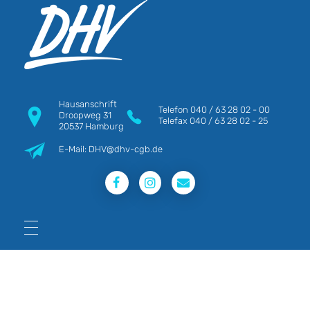
DHV
Die Berufsgewerkschaft e.V.
Hausanschrift
Telefon
040 / 63 28 02 - 00
Droopweg 31
Telefax
040 / 63 28 02 - 25
20537 Hamburg
E-Mail: DHV@dhv-cgb.de