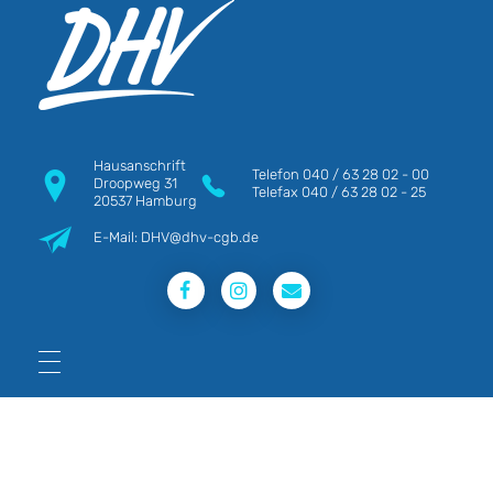
DHV
Die Berufsgewerkschaft e.V.
Hausanschrift
Telefon
040 / 63 28 02 - 00
Droopweg 31
Telefax
040 / 63 28 02 - 25
20537 Hamburg
E-Mail: DHV@dhv-cgb.de