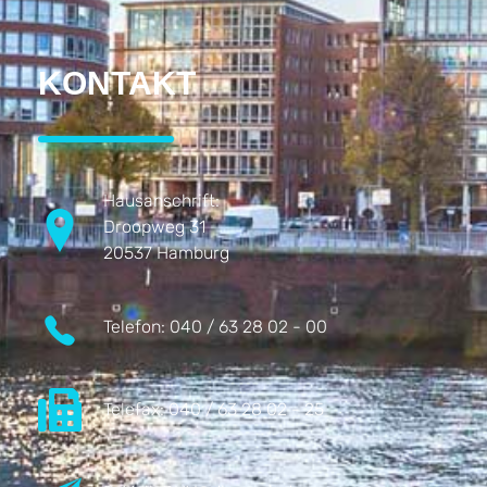
KONTAKT
Hausanschrift:
Droopweg 31
20537 Hamburg
Telefon:
040 / 63 28 02 - 00
Telefax:
040 / 63 28 02 - 25