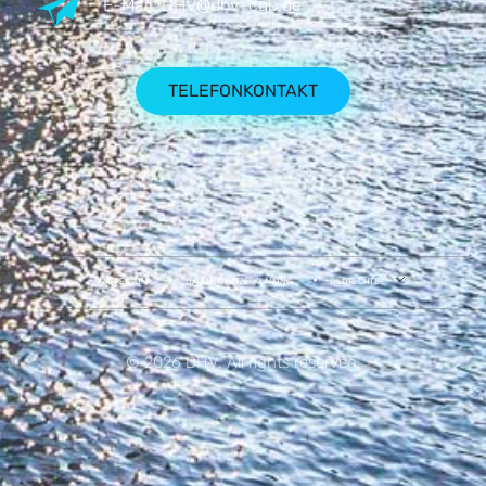
E-Mail:
DHV@dhv-cgb.de
TELEFONKONTAKT
IMPRESSUM
DATENSCHUTZERKLÄRUNG
BILDRECHTE
© 2026 DHV. All rights reserved.