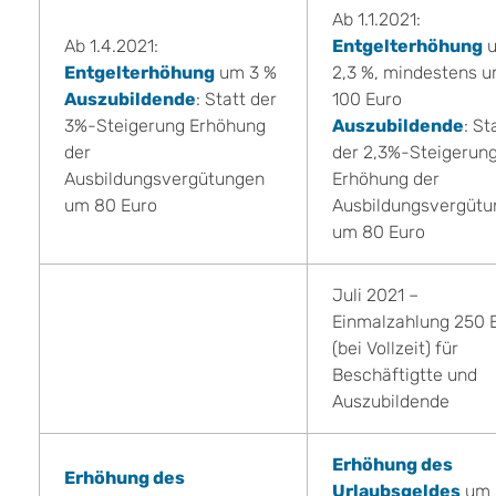
Ab 1.1.2021:
Ab 1.4.2021:
Entgelterhöhung
Entgelterhöhung
um 3 %
2,3 %, mindestens 
Auszubildende
: Statt der
100 Euro
3%-Steigerung Erhöhung
Auszubildende
: St
der
der 2,3%-Steigerung
Ausbildungsvergütungen
Erhöhung der
um 80 Euro
Ausbildungsvergüt
um 80 Euro
Juli 2021 –
Einmalzahlung 250 
(bei Vollzeit) für
Beschäftigtte und
Auszubildende
Erhöhung des
Erhöhung des
Urlaubsgeldes
um 