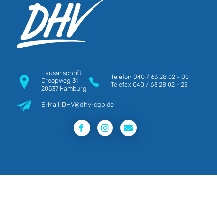
DHV
Die Berufsgewerkschaft e.V.
Hausanschrift
Telefon
040 / 63 28 02 - 00
Droopweg 31
Telefax
040 / 63 28 02 - 25
20537 Hamburg
E-Mail: DHV@dhv-cgb.de