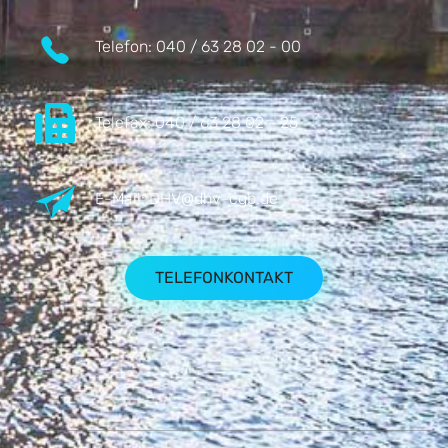
Telefon:
040 / 63 28 02 - 00
Telefax:
040 / 63 28 02 - 25
E-Mail:
DHV@dhv-cgb.de
TELEFONKONTAKT