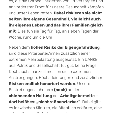
es, die die Corona-Infizierten vor Ort versorgen und
an vorderster Front für unsere Gesundheit kämpfen
und unser Leben retten.
Dabei riskieren sie nicht
selten ihre eigene Gesundheit, vielleicht auch
ihr eigenes Leben und das ihrer Familien gleich
mit
! Dies tun sie Tag für Tag, an sieben Tagen der
Woche, rund um die Uhr!
Neben dem
hohen Risiko der Eigengefährdung
,
sind diese Mitarbeiter/innen zusätzlich einer
extremen Mehrbelastung ausgesetzt. Ein DANKE
aus Politik und Gesellschaft tut gut, keine Frage.
Doch auch finanziell müssen diese extremen
Anstrengungen, Höchstleistungen und zusätzlichen
Risiken endlich honoriert werden
. Unsere
Bestrebungen scheitern
(noch)
an der
ablehnenden
Haltung
der
Arbeitgeberseite
–
dort heißt es: „nicht refinanzierbar“
. Dabei gibt
es inzwischen Kliniken, die öffentlich erklären, eine