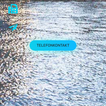
Telefax:
040 / 63 28 02 - 25
E-Mail:
DHV@dhv-cgb.de
TELEFONKONTAKT
IMPRESSUM
DATENSCHUTZERKLÄRUNG
BILDRECHTE
© 2026 DHV. All rights reserved.