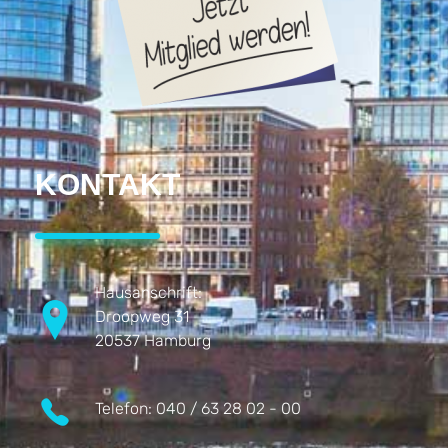
KONTAKT
Hausanschrift:
Droopweg 31
20537 Hamburg
Telefon:
040 / 63 28 02 - 00