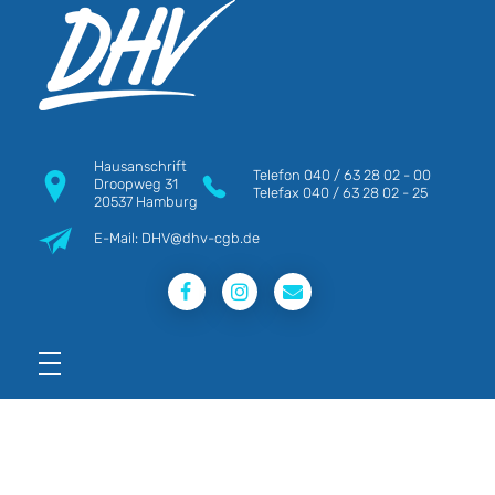
DHV
Die Berufsgewerkschaft e.V.
Hausanschrift
Telefon
040 / 63 28 02 - 00
Droopweg 31
Telefax
040 / 63 28 02 - 25
20537 Hamburg
E-Mail: DHV@dhv-cgb.de