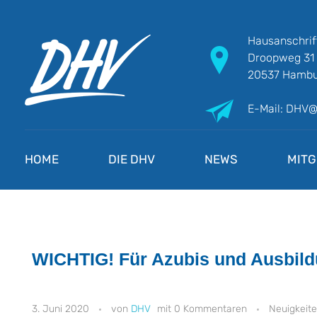
Hausanschrif
Droopweg 31
20537 Hambu
E-Mail: DHV
DHV
Die Berufsgewerkschaft e.V.
HOME
DIE DHV
NEWS
MITG
WICHTIG! Für Azubis und Ausbild
3. Juni 2020
DHV
0 Kommentaren
Neuigkeit