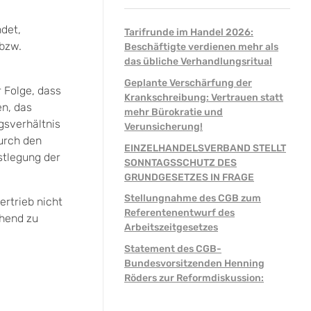
det,
Tarifrunde im Handel 2026:
 bzw.
Beschäftigte verdienen mehr als
das übliche Verhandlungsritual
Geplante Verschärfung der
 Folge, dass
Krankschreibung: Vertrauen statt
en, das
mehr Bürokratie und
gsverhältnis
Verunsicherung!
urch den
EINZELHANDELSVERBAND STELLT
stlegung der
SONNTAGSSCHUTZ DES
GRUNDGESETZES IN FRAGE
Stellungnahme des CGB zum
rtrieb nicht
Referentenentwurf des
chend zu
Arbeitszeitgesetzes
Statement des CGB-
Bundesvorsitzenden Henning
Röders zur Reformdiskussion: