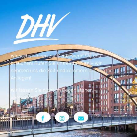
Wir stehen Ihnen zur Seite, wenn Sie uns
brauchen! Rufen Sie uns einfach an – wir
nehmen uns die Zeit und kümmern uns um Ihr
Anliegen!
Wir lassen Sie nicht im Regen stehen –
versprochen!