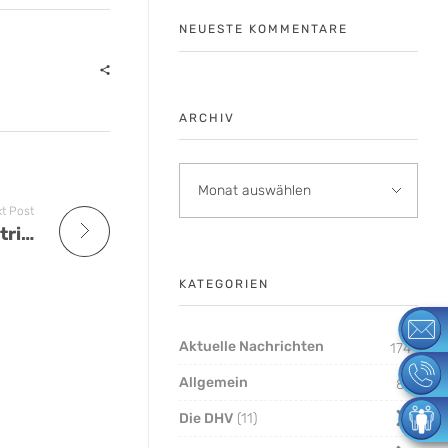
NEUESTE KOMMENTARE
ARCHIV
t Post
WICHTIG! Für Azubis und Ausbildungsbetriebe in der Corona-Krise
KATEGORIEN
Aktuelle Nachrichten
174
Allgemein
8
Die DHV
11