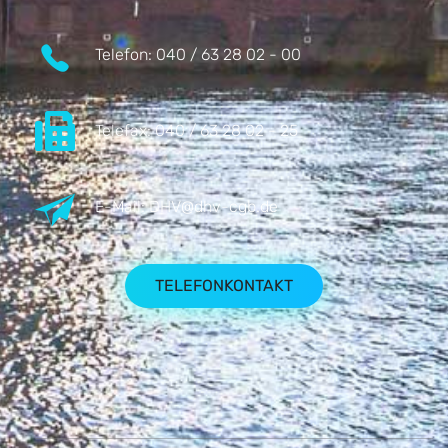
Telefon:
040 / 63 28 02 - 00
Telefax:
040 / 63 28 02 - 25
E-Mail:
DHV@dhv-cgb.de
TELEFONKONTAKT