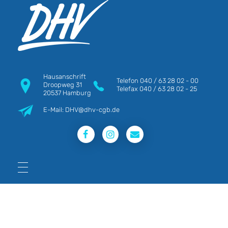
DHV
Die Berufsgewerkschaft e.V.
Hausanschrift
Telefon
040 / 63 28 02 - 00
Droopweg 31
Telefax
040 / 63 28 02 - 25
20537 Hamburg
E-Mail: DHV@dhv-cgb.de