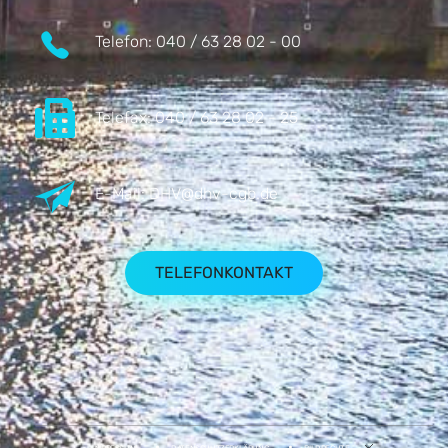
Telefon:
040 / 63 28 02 - 00
Telefax:
040 / 63 28 02 - 25
E-Mail:
DHV@dhv-cgb.de
TELEFONKONTAKT