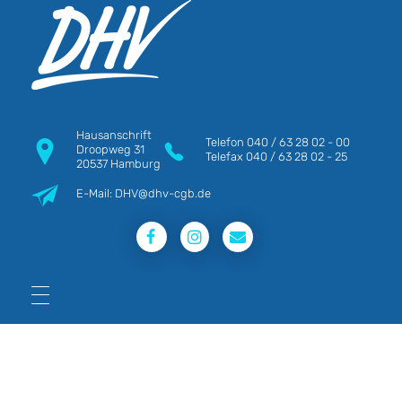
DHV
Die Berufsgewerkschaft e.V.
Hausanschrift
Telefon
040 / 63 28 02 - 00
Droopweg 31
Telefax
040 / 63 28 02 - 25
20537 Hamburg
E-Mail: DHV@dhv-cgb.de