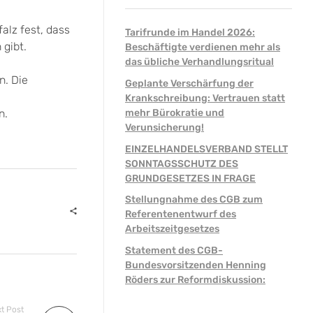
alz fest, dass
Tarifrunde im Handel 2026:
gibt.
Beschäftigte verdienen mehr als
das übliche Verhandlungsritual
n. Die
Geplante Verschärfung der
Krankschreibung: Vertrauen statt
n.
mehr Bürokratie und
Verunsicherung!
EINZELHANDELSVERBAND STELLT
SONNTAGSSCHUTZ DES
GRUNDGESETZES IN FRAGE
Stellungnahme des CGB zum
Referentenentwurf des
Arbeitszeitgesetzes
Statement des CGB-
Bundesvorsitzenden Henning
Röders zur Reformdiskussion:
t Post