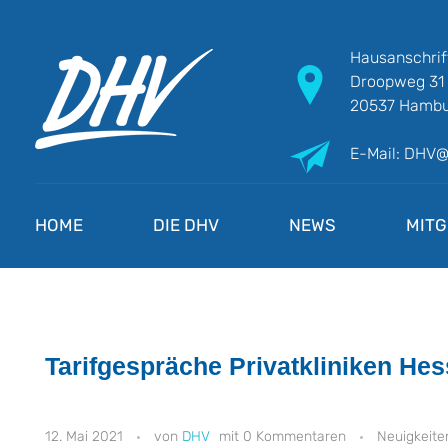
Hausanschrif
Droopweg 31
20537 Hambu
E-Mail: DHV
DHV
Die Berufsgewerkschaft e.V.
HOME
DIE DHV
NEWS
MITG
Tarifgespräche Privatkliniken He
12. Mai 2021
DHV
0 Kommentaren
Neuigkeite