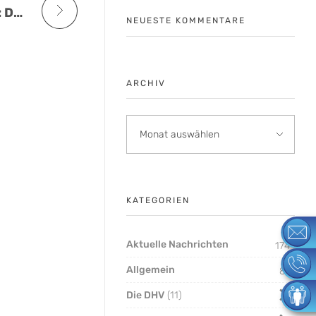
Tarifverhandlungen 2021 Privatbanken: DHV-Gehaltsforderung im Volumen 8,0 % für 18 Monate – Vereinbarkeit von Familie und Beruf im Fokus!
NEUESTE KOMMENTARE
ARCHIV
KATEGORIEN
Aktuelle Nachrichten
174
Allgemein
8
Die DHV
11