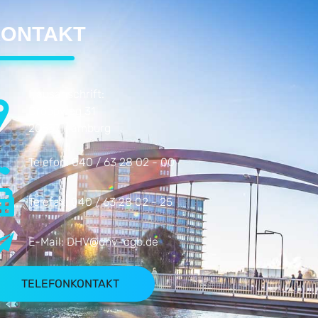
ONTAKT
Hausanschrift:
Droopweg 31
20537 Hamburg
Telefon:
040 / 63 28 02 - 00
Telefax:
040 / 63 28 02 - 25
E-Mail:
DHV@dhv-cgb.de
TELEFONKONTAKT