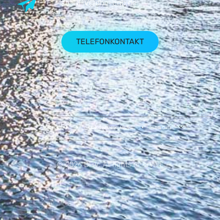
E-Mail:
DHV@dhv-cgb.de
TELEFONKONTAKT
IMPRESSUM
DATENSCHUTZERKLÄRUNG
BILDRECHTE
© 2026 DHV. All rights reserved.