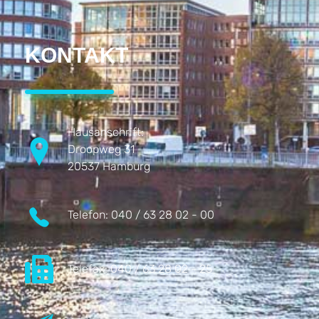
KONTAKT
Hausanschrift:
Droopweg 31
20537 Hamburg
Telefon:
040 / 63 28 02 - 00
Telefax:
040 / 63 28 02 - 25