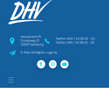
DHV
Die Berufsgewerkschaft e.V.
Hausanschrift
Telefon
040 / 63 28 02 - 00
Droopweg 31
Telefax
040 / 63 28 02 - 25
20537 Hamburg
E-Mail: DHV@dhv-cgb.de