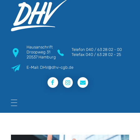
DHV
Die Berufsgewerkschaft e.V.
Hausanschrift
Telefon
040 / 63 28 02 - 00
Droopweg 31
Telefax
040 / 63 28 02 - 25
20537 Hamburg
E-Mail: DHV@dhv-cgb.de