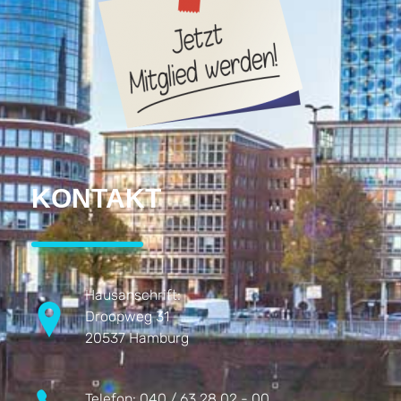
KONTAKT
Hausanschrift:
Droopweg 31
20537 Hamburg
Telefon:
040 / 63 28 02 - 00