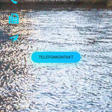
Telefax:
040 / 63 28 02 - 25
E-Mail:
DHV@dhv-cgb.de
TELEFONKONTAKT
IMPRESSUM
DATENSCHUTZERKLÄRUNG
BILDRECHTE