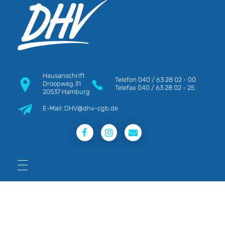
DHV
Die Berufsgewerkschaft e.V.
Hausanschrift
Telefon
040 / 63 28 02 - 00
Droopweg 31
Telefax
040 / 63 28 02 - 25
20537 Hamburg
E-Mail: DHV@dhv-cgb.de