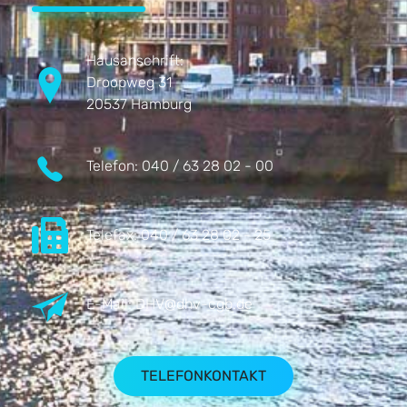
Hausanschrift:
Droopweg 31
20537 Hamburg
Telefon:
040 / 63 28 02 - 00
Telefax:
040 / 63 28 02 - 25
E-Mail:
DHV@dhv-cgb.de
TELEFONKONTAKT