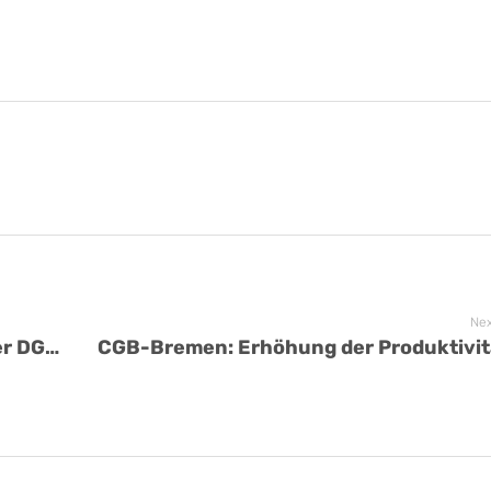
Nex
Regierung in der Kritik – doch auch der DGB sollte vor der eigenen Tür kehren