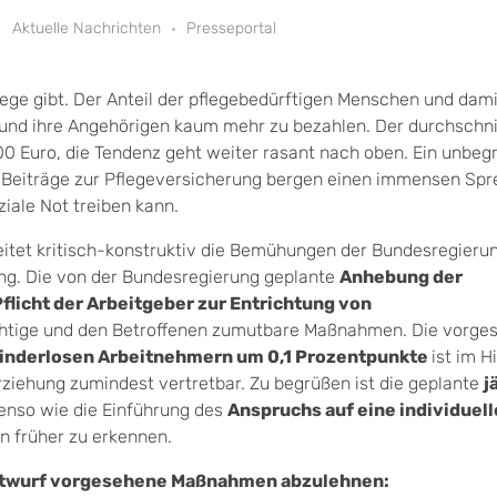
Aktuelle Nachrichten
Presseportal
flege gibt. Der Anteil der pflegebedürftigen Menschen und dami
ne und ihre Angehörigen kaum mehr zu bezahlen. Der durchschni
200 Euro, die Tendenz geht weiter rasant nach oben. Ein unbeg
 Beiträge zur Pflegeversicherung bergen einen immensen Spre
iale Not treiben kann.
itet kritisch-konstruktiv die Bemühungen der Bundesregieru
rung. Die von der Bundesregierung geplante
Anhebung der
licht der Arbeitgeber zur Entrichtung von
chtige und den Betroffenen zumutbare Maßnahmen. Die vorge
kinderlosen Arbeitnehmern um 0,1 Prozentpunkte
ist im H
erziehung zumindest vertretbar. Zu begrüßen ist die geplante
j
enso wie die Einführung des
Anspruchs auf eine individuell
 früher zu erkennen.
entwurf vorgesehene Maßnahmen abzulehnen: