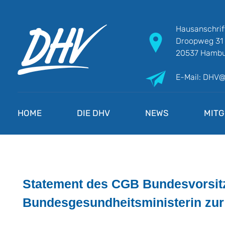
Hausanschrif
Droopweg 31
20537 Hambu
E-Mail: DHV
DHV
Die Berufsgewerkschaft e.V.
HOME
DIE DHV
NEWS
MITG
Statement des CGB Bundesvorsit
Bundesgesundheitsministerin zur