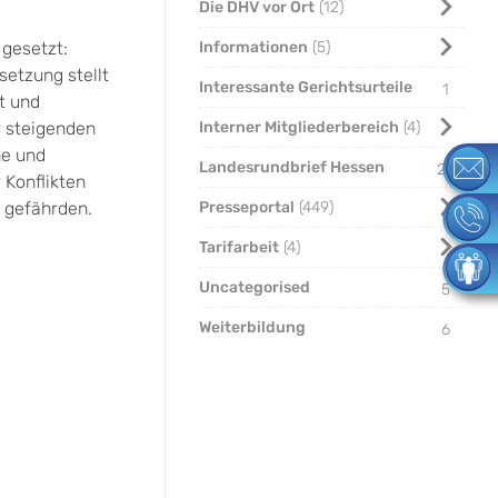
Die DHV vor Ort
12
 gesetzt:
Informationen
5
setzung stellt
Interessante Gerichtsurteile
1
t und
r steigenden
Interner Mitgliederbereich
4
ne und
Landesrundbrief Hessen
29
 Konflikten
 gefährden.
Presseportal
449
Tarifarbeit
4
Uncategorised
5
Weiterbildung
6