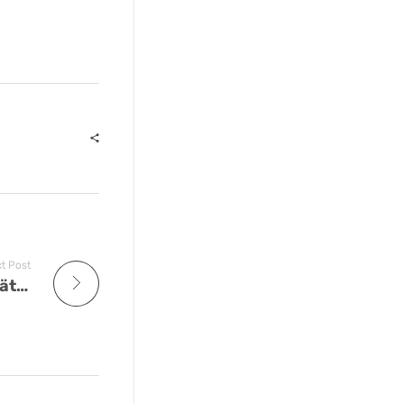
t Post
CGB-Bremen: Erhöhung der Produktivität und Stärkung der Wirtschaftskraft zeitlich dringender als übereilte Sozialversicherungsreformen