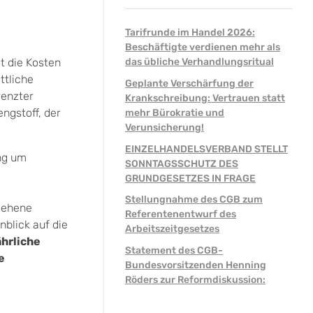
Tarifrunde im Handel 2026:
Beschäftigte verdienen mehr als
t die Kosten
das übliche Verhandlungsritual
ttliche
Geplante Verschärfung der
renzter
Krankschreibung: Vertrauen statt
ngstoff, der
mehr Bürokratie und
Verunsicherung!
EINZELHANDELSVERBAND STELLT
ng um
SONNTAGSSCHUTZ DES
GRUNDGESETZES IN FRAGE
Stellungnahme des CGB zum
sehene
Referentenentwurf des
inblick auf die
Arbeitszeitgesetzes
ährliche
Statement des CGB-
e
Bundesvorsitzenden Henning
Röders zur Reformdiskussion: