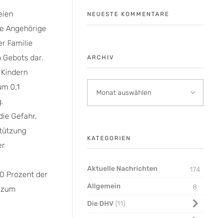
eien
NEUESTE KOMMENTARE
de Angehörige
r Familie
n Gebots dar.
ARCHIV
 Kindern
um 0,1
.
die Gefahr,
stützung
KATEGORIEN
er
Aktuelle Nachrichten
174
70 Prozent der
Allgemein
8
 zum
Die DHV
11