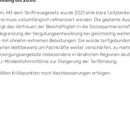
ohnung bis 2030:
. Mit dem Tariftreuegesetz wurde 2021 eine klare Leitplanke
 und muss vollumfänglich refinanziert werden. Die geplante Aus
gt das Vertrauen der Beschäftigten in die Sozialpartnerschaf
 Begrenzung der Vergütungsentwicklung bei gleichzeitig weite
he mit ohnehin extremen Belastungen. Sie würde tarifgebunde
harten Wettbewerb um Fachkräfte weiter verschärfen, zu mehr
ersorgungsangebote insbesondere in ländlichen Regionen akut
U-Mindestlohnrichtlinie zur Steigerung der Tarifbindung.
rößten Kritikpunkten noch Nachbesserungen erfolgen.