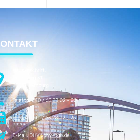
ONTAKT
Hausanschrift:
Droopweg 31
20537 Hamburg
Telefon:
040 / 63 28 02 - 00
Telefax:
040 / 63 28 02 - 25
E-Mail:
DHV@dhv-cgb.de