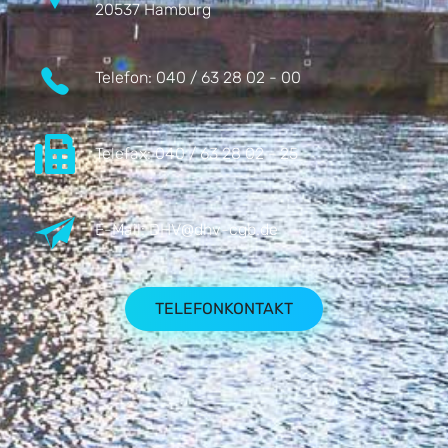
20537 Hamburg
Telefon:
040 / 63 28 02 - 00
Telefax:
040 / 63 28 02 - 25
E-Mail:
DHV@dhv-cgb.de
TELEFONKONTAKT