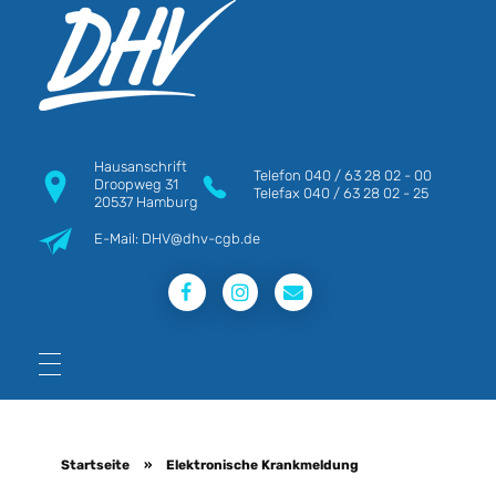
DHV
Die Berufsgewerkschaft e.V.
Hausanschrift
Telefon
040 / 63 28 02 - 00
Droopweg 31
Telefax
040 / 63 28 02 - 25
20537 Hamburg
E-Mail: DHV@dhv-cgb.de
Startseite
»
Elektronische Krankmeldung