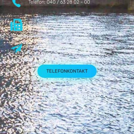
Telefon:
040 / 63 28 02 - 00
Telefax:
040 / 63 28 02 - 25
E-Mail:
DHV@dhv-cgb.de
TELEFONKONTAKT
IMPRESSUM
DATENSCHUTZERKLÄRUNG
BILDRECHTE