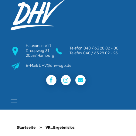
DHV
Die Berufsgewerkschaft e.V.
Hausanschrift
Telefon
040 / 63 28 02 - 00
Droopweg 31
Telefax
040 / 63 28 02 - 25
20537 Hamburg
E-Mail: DHV@dhv-cgb.de
Startseite
»
VR_Ergebnislos