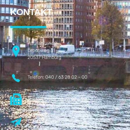
KONTAKT
Hausanschrift:
Droopweg 31
20537 Hamburg
Telefon:
040 / 63 28 02 - 00
Telefax:
040 / 63 28 02 - 25
E-Mail:
DHV@dhv-cgb.de