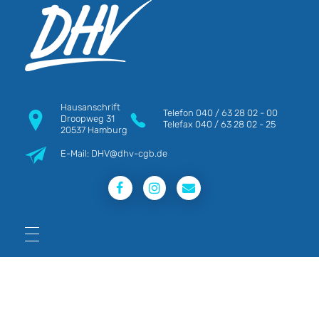
DHV
Die Berufsgewerkschaft e.V.
Hausanschrift
Telefon
040 / 63 28 02 - 00
Droopweg 31
Telefax
040 / 63 28 02 - 25
20537 Hamburg
E-Mail: DHV@dhv-cgb.de