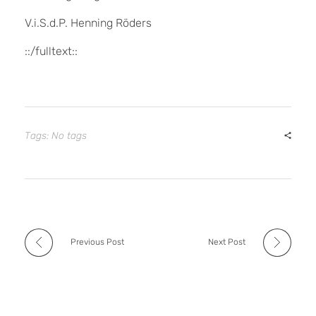
V.i.S.d.P. Henning Röders
::/fulltext::
Tags: No tags
Previous Post
Next Post