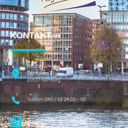
KONTAKT
Hausanschrift:
Droopweg 31
20537 Hamburg
Telefon:
040 / 63 28 02 - 00
Telefax:
040 / 63 28 02 - 25