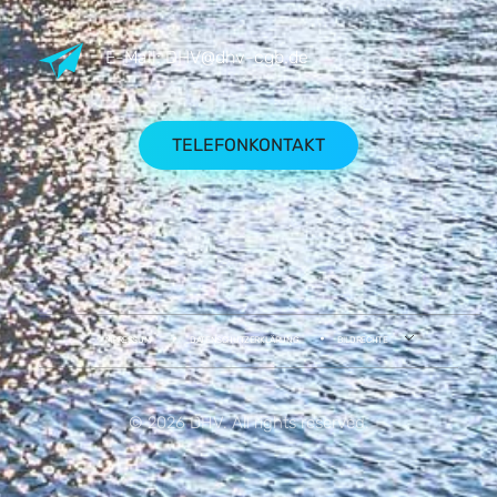
E-Mail:
DHV@dhv-cgb.de
TELEFONKONTAKT
IMPRESSUM
DATENSCHUTZERKLÄRUNG
BILDRECHTE
© 2026 DHV. All rights reserved.