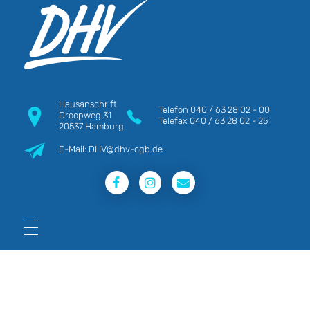
DHV
Die Berufsgewerkschaft e.V.
Hausanschrift
Telefon
040 / 63 28 02 - 00
Droopweg 31
Telefax
040 / 63 28 02 - 25
20537 Hamburg
E-Mail: DHV@dhv-cgb.de