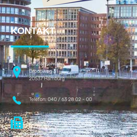
KONTAKT
Hausanschrift:
Droopweg 31
20537 Hamburg
Telefon:
040 / 63 28 02 - 00
Telefax:
040 / 63 28 02 - 25