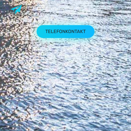
E-Mail:
DHV@dhv-cgb.de
TELEFONKONTAKT
IMPRESSUM
DATENSCHUTZERKLÄRUNG
BILDRECHTE
© 2026 DHV. All rights reserved.