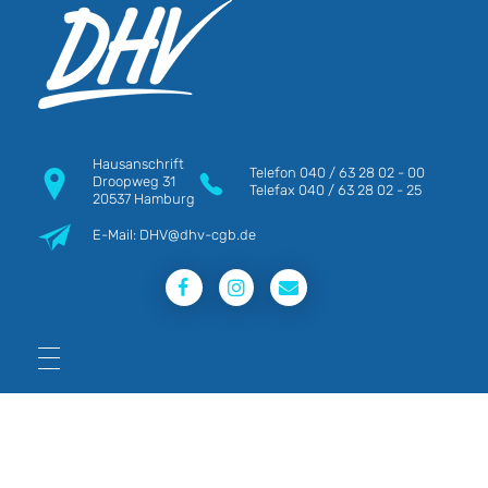
DHV
Die Berufsgewerkschaft e.V.
Hausanschrift
Telefon
040 / 63 28 02 - 00
Droopweg 31
Telefax
040 / 63 28 02 - 25
20537 Hamburg
E-Mail: DHV@dhv-cgb.de