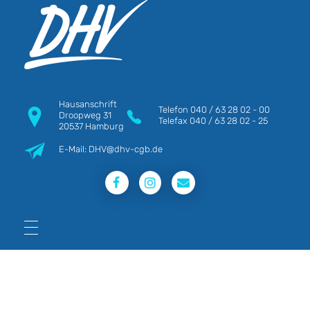
DHV
Die Berufsgewerkschaft e.V.
Hausanschrift
Telefon
040 / 63 28 02 - 00
Droopweg 31
Telefax
040 / 63 28 02 - 25
20537 Hamburg
E-Mail: DHV@dhv-cgb.de