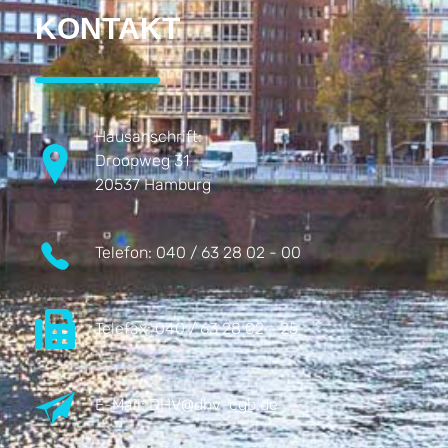
KONTAKT
Hausanschrift:
Droopweg 31
20537 Hamburg
Telefon:
040 / 63 28 02 - 00
Telefax:
040 / 63 28 02 - 25
E-Mail:
DHV@dhv-cgb.de