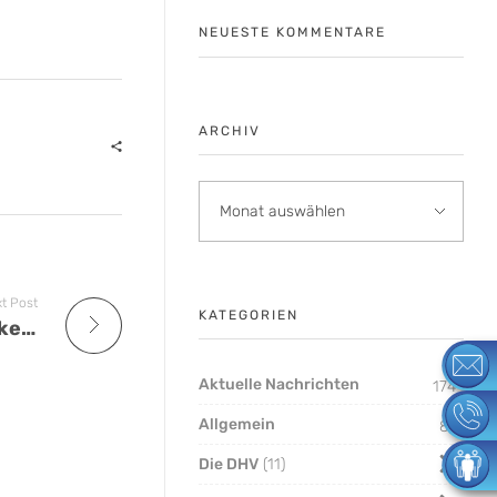
NEUESTE KOMMENTARE
ARCHIV
t Post
KATEGORIEN
Gehaltstarifkonflikt Privatbanken: Starke Mittagspause vor dem Hauptgebäude der HypoVereinsbank/UniCredit Bank AG in München
Aktuelle Nachrichten
174
Allgemein
8
Die DHV
11