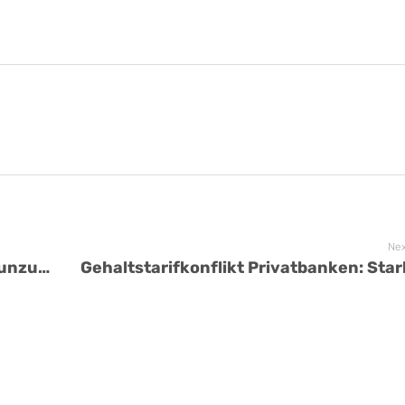
Nex
Volks- und Raiffeisenbanken: Erstes unzureichendes Arbeitgeberangebot