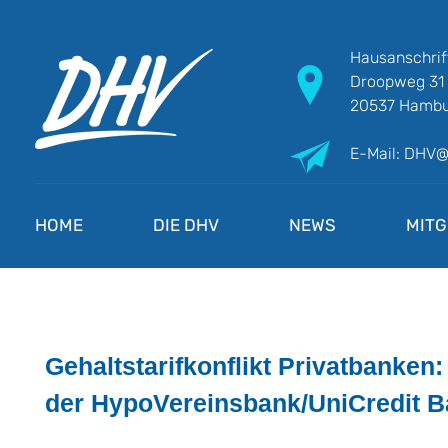
Hausanschrif
Droopweg 31
20537 Hambu
E-Mail: DHV
DHV
Die Berufsgewerkschaft e.V.
HOME
DIE DHV
NEWS
MITG
Gehaltstarifkonflikt Privatbanke
der HypoVereinsbank/UniCredit 