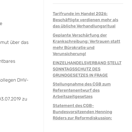
Tarifrunde im Handel 2026:
Beschäftigte verdienen mehr als
te
das übliche Verhandlungsritual
Geplante Verschärfung der
Krankschreibung: Vertrauen statt
nmut über das
mehr Bürokratie und
Verunsicherung!
htbares
EINZELHANDELSVERBAND STELLT
SONNTAGSSCHUTZ DES
GRUNDGESETZES IN FRAGE
Kollegen DHV-
Stellungnahme des CGB zum
Referentenentwurf des
Arbeitszeitgesetzes
03.07.2019 zu
Statement des CGB-
Bundesvorsitzenden Henning
Röders zur Reformdiskussion: