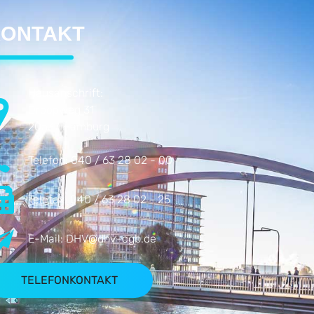
ONTAKT
Hausanschrift:
Droopweg 31
20537 Hamburg
Telefon:
040 / 63 28 02 - 00
Telefax:
040 / 63 28 02 - 25
E-Mail:
DHV@dhv-cgb.de
TELEFONKONTAKT