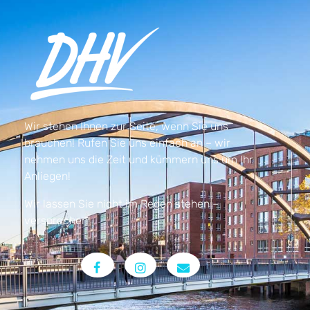
Wir stehen Ihnen zur Seite, wenn Sie uns
brauchen! Rufen Sie uns einfach an – wir
nehmen uns die Zeit und kümmern uns um Ihr
Anliegen!
Wir lassen Sie nicht im Regen stehen –
versprochen!