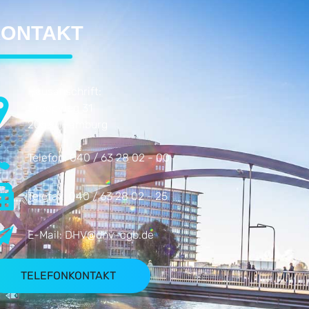
ONTAKT
Hausanschrift:
Droopweg 31
20537 Hamburg
Telefon:
040 / 63 28 02 - 00
Telefax:
040 / 63 28 02 - 25
E-Mail:
DHV@dhv-cgb.de
TELEFONKONTAKT