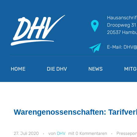
Hausanschrif
Droopweg 31
20537 Hambu
E-Mail: DHV
DHV
Die Berufsgewerkschaft e.V.
HOME
DIE DHV
NEWS
MITG
Warengenossenschaften: Tarifve
27. Juli 2020
DHV
0 Kommentaren
Pressepor