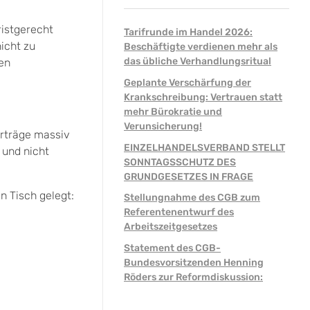
istgerecht
Tarifrunde im Handel 2026:
icht zu
Beschäftigte verdienen mehr als
das übliche Verhandlungsritual
en
Geplante Verschärfung der
Krankschreibung: Vertrauen statt
mehr Bürokratie und
Verunsicherung!
Erträge massiv
EINZELHANDELSVERBAND STELLT
 und nicht
SONNTAGSSCHUTZ DES
GRUNDGESETZES IN FRAGE
n Tisch gelegt:
Stellungnahme des CGB zum
Referentenentwurf des
Arbeitszeitgesetzes
Statement des CGB-
Bundesvorsitzenden Henning
Röders zur Reformdiskussion: