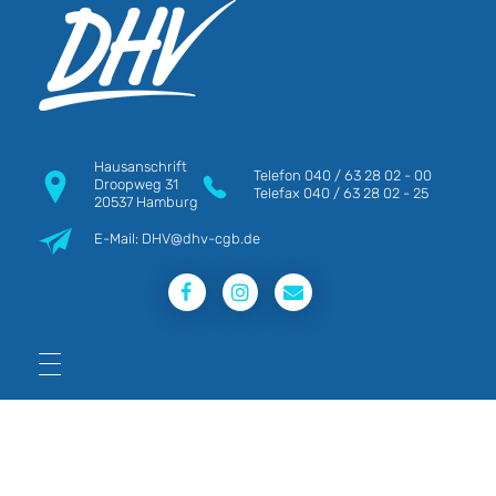
DHV
Die Berufsgewerkschaft e.V.
Hausanschrift
Telefon
040 / 63 28 02 - 00
Droopweg 31
Telefax
040 / 63 28 02 - 25
20537 Hamburg
E-Mail: DHV@dhv-cgb.de