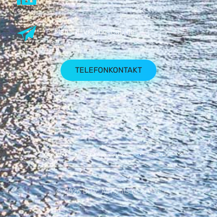
E-Mail:
DHV@dhv-cgb.de
TELEFONKONTAKT
IMPRESSUM
DATENSCHUTZERKLÄRUNG
BILDRECHTE
© 2026 DHV. All rights reserved.