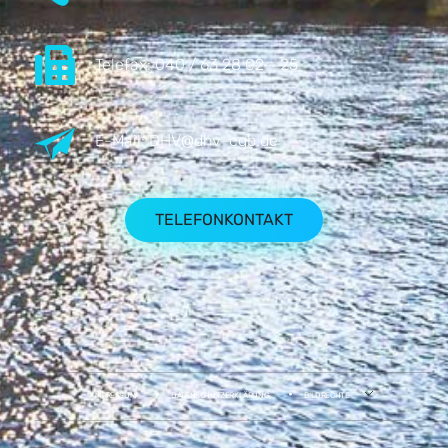
Telefax:
040 / 63 28 02 - 25
E-Mail:
DHV@dhv-cgb.de
TELEFONKONTAKT
IMPRESSUM
DATENSCHUTZERKLÄRUNG
BILDRECHTE