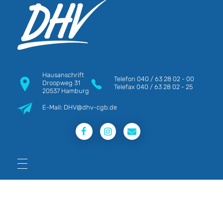
DHV
Die Berufsgewerkschaft e.V.
Hausanschrift
Telefon
040 / 63 28 02 - 00
Droopweg 31
Telefax
040 / 63 28 02 - 25
20537 Hamburg
E-Mail: DHV@dhv-cgb.de