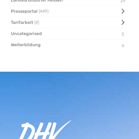
Landesrundbrief Hessen
29
Presseportal
449
Tarifarbeit
4
Uncategorised
5
Weiterbildung
6