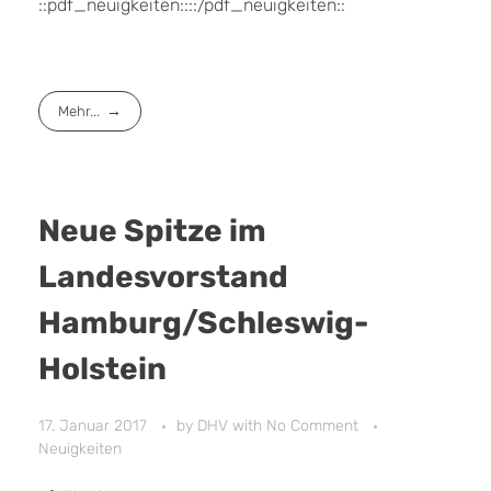
::pdf_neuigkeiten::::/pdf_neuigkeiten::
Mehr...
Neue Spitze im
Landesvorstand
Hamburg/Schleswig-
Holstein
17. Januar 2017
by
DHV
with
No Comment
Neuigkeiten