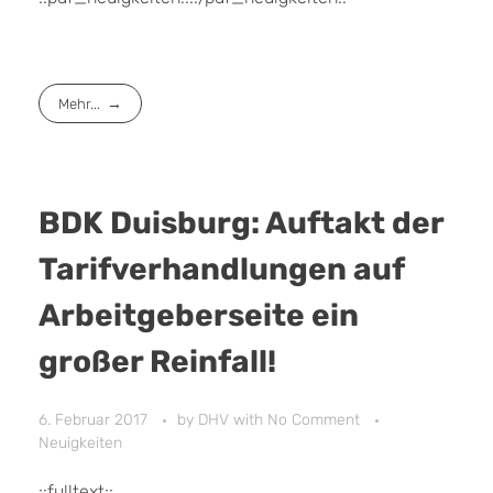
Mehr...
BDK Duisburg: Auftakt der
Tarifverhandlungen auf
Arbeitgeberseite ein
großer Reinfall!
6. Februar 2017
by
DHV
with
No Comment
Neuigkeiten
::fulltext::