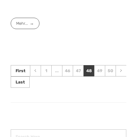
Mehr...
First
1
...
46
47
48
49
50
Last