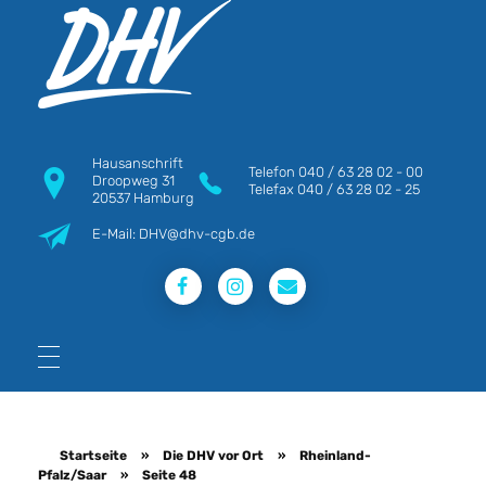
DHV
Die Berufsgewerkschaft e.V.
Hausanschrift
Telefon
040 / 63 28 02 - 00
Droopweg 31
Telefax
040 / 63 28 02 - 25
20537 Hamburg
E-Mail: DHV@dhv-cgb.de
Startseite
»
Die DHV vor Ort
»
Rheinland-
Pfalz/Saar
»
Seite 48