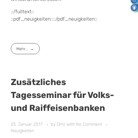
::/fulltext::
::pdf_neuigkeiten::::/pdf_neuigkeiten::
Mehr...
Zusätzliches
Tagesseminar für Volks-
und Raiffeisenbanken
25. Januar 2017
by
DHV
with
No Comment
Neuigkeiten