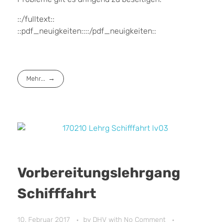
::/fulltext::
::pdf_neuigkeiten::::/pdf_neuigkeiten::
Mehr...
Vorbereitungslehrgang
Schifffahrt
10. Februar 2017
by
DHV
with
No Comment