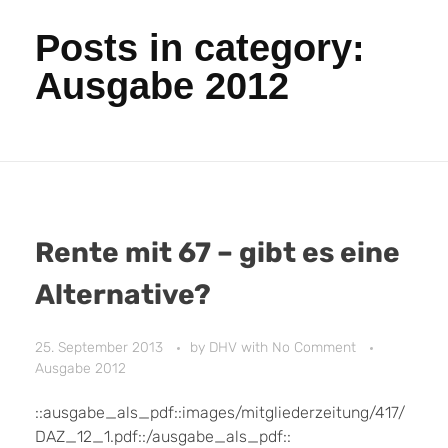
Posts in category:
Ausgabe 2012
Rente mit 67 – gibt es eine
Alternative?
25. September 2013
by
DHV
with
No Comment
Ausgabe 2012
::ausgabe_als_pdf::images/mitgliederzeitung/417/
DAZ_12_1.pdf::/ausgabe_als_pdf::