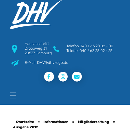
DHV
Die Berufsgewerkschaft e.V.
Hausanschrift
Telefon
040 / 63 28 02 - 00
Droopweg 31
Telefax
040 / 63 28 02 - 25
20537 Hamburg
E-Mail: DHV@dhv-cgb.de
Startseite
»
Informationen
»
Mitgliederzeitung
»
Ausgabe 2012