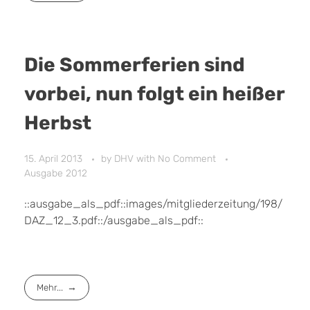
Die Sommerferien sind
vorbei, nun folgt ein heißer
Herbst
15. April 2013
by
DHV
with
No Comment
Ausgabe 2012
::ausgabe_als_pdf::images/mitgliederzeitung/198/
DAZ_12_3.pdf::/ausgabe_als_pdf::
Mehr...