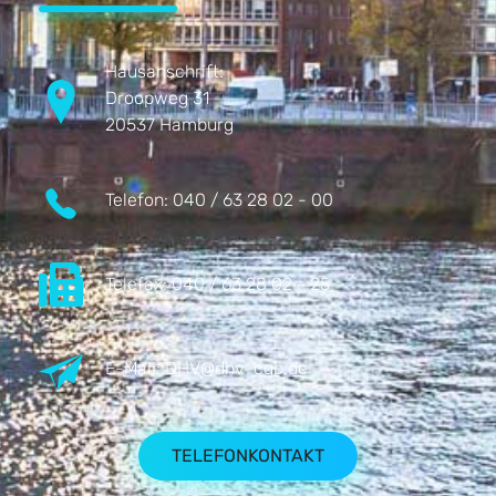
Hausanschrift:
Droopweg 31
20537 Hamburg
Telefon:
040 / 63 28 02 - 00
Telefax:
040 / 63 28 02 - 25
E-Mail:
DHV@dhv-cgb.de
TELEFONKONTAKT