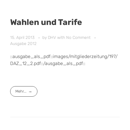
Wahlen und Tarife
15. April 2013
by
DHV
with
No Comment
Ausgabe 2012
::ausgabe_als_pdf::images/mitgliederzeitung/197/
DAZ_12_2.pdf::/ausgabe_als_pdf::
Mehr...