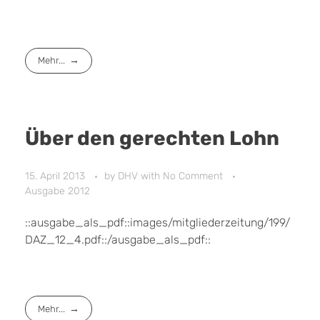
Mehr...
Über den gerechten Lohn
15. April 2013
by
DHV
with
No Comment
Ausgabe 2012
::ausgabe_als_pdf::images/mitgliederzeitung/199/
DAZ_12_4.pdf::/ausgabe_als_pdf::
Mehr...