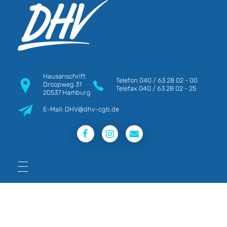
DHV
Die Berufsgewerkschaft e.V.
Hausanschrift
Telefon
040 / 63 28 02 - 00
Droopweg 31
Telefax
040 / 63 28 02 - 25
20537 Hamburg
E-Mail: DHV@dhv-cgb.de