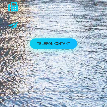
Telefax:
040 / 63 28 02 - 25
E-Mail:
DHV@dhv-cgb.de
TELEFONKONTAKT
IMPRESSUM
DATENSCHUTZERKLÄRUNG
BILDRECHTE
© 2026 DHV. All rights reserved.