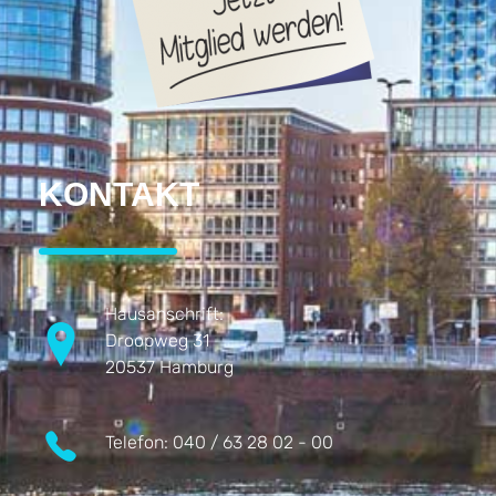
KONTAKT
Hausanschrift:
Droopweg 31
20537 Hamburg
Telefon:
040 / 63 28 02 - 00