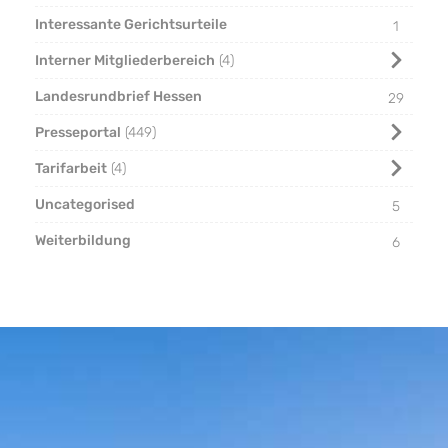
Interessante Gerichtsurteile
1
Interner Mitgliederbereich
4
Landesrundbrief Hessen
29
Presseportal
449
Tarifarbeit
4
Uncategorised
5
Weiterbildung
6