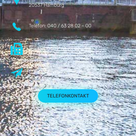
20537 Hamburg
Telefon:
040 / 63 28 02 - 00
Telefax:
040 / 63 28 02 - 25
E-Mail:
DHV@dhv-cgb.de
TELEFONKONTAKT