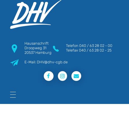
DHV
Die Berufsgewerkschaft e.V.
Hausanschrift
Telefon
040 / 63 28 02 - 00
Droopweg 31
Telefax
040 / 63 28 02 - 25
20537 Hamburg
E-Mail: DHV@dhv-cgb.de