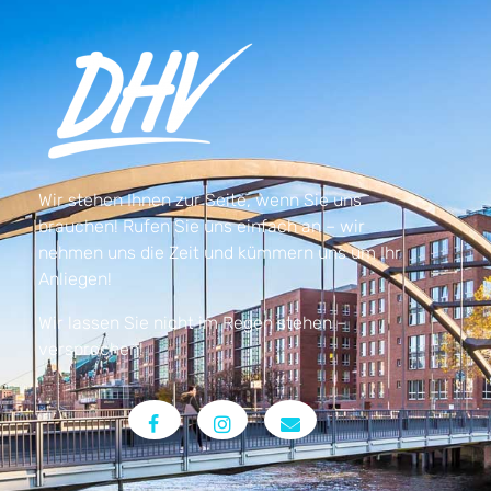
Wir stehen Ihnen zur Seite, wenn Sie uns
brauchen! Rufen Sie uns einfach an – wir
nehmen uns die Zeit und kümmern uns um Ihr
Anliegen!
Wir lassen Sie nicht im Regen stehen –
versprochen!