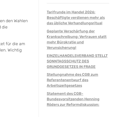
Tarifrunde im Handel 2026:
Beschäftigte verdienen mehr als
ben den Wahlen
das übliche Verhandlungsritual
 die
Geplante Verschärfung der
Krankschreibung: Vertrauen statt
mehr Bürokratie und
et für die am
Verunsicherung!
len. Wichtig
EINZELHANDELSVERBAND STELLT
SONNTAGSSCHUTZ DES
GRUNDGESETZES IN FRAGE
Stellungnahme des CGB zum
Referentenentwurf des
Arbeitszeitgesetzes
Statement des CGB-
Bundesvorsitzenden Henning
Röders zur Reformdiskussion: