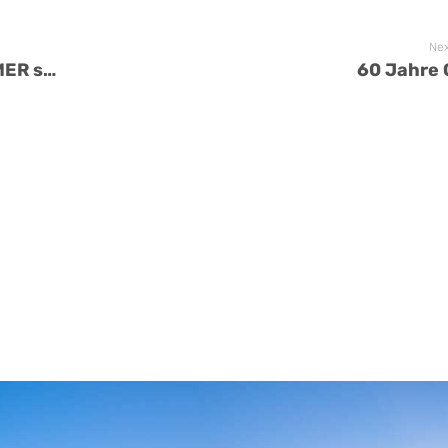
Nex
Bundesbetriebsgruppentagung BARMER stellt Forderungen für Gehaltstarifverhandlungen auf
60 Jahre