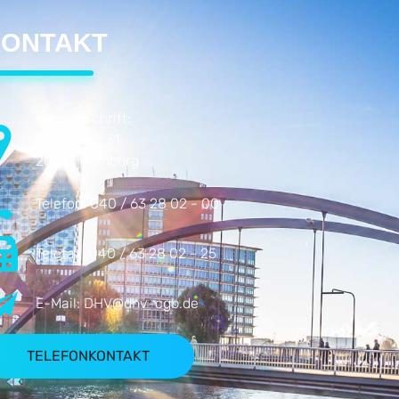
ONTAKT
Hausanschrift:
Droopweg 31
20537 Hamburg
Telefon:
040 / 63 28 02 - 00
Telefax:
040 / 63 28 02 - 25
E-Mail:
DHV@dhv-cgb.de
TELEFONKONTAKT