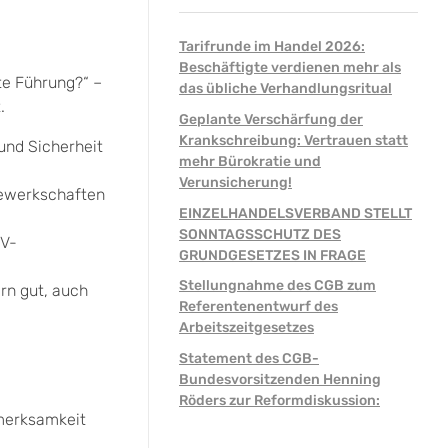
Tarifrunde im Handel 2026:
Beschäftigte verdienen mehr als
te Führung?“ –
das übliche Verhandlungsritual
.
Geplante Verschärfung der
Krankschreibung: Vertrauen statt
und Sicherheit
mehr Bürokratie und
Verunsicherung!
 Gewerkschaften
EINZELHANDELSVERBAND STELLT
SONNTAGSSCHUTZ DES
HV-
GRUNDGESETZES IN FRAGE
Stellungnahme des CGB zum
rn gut, auch
Referentenentwurf des
Arbeitszeitgesetzes
Statement des CGB-
Bundesvorsitzenden Henning
Röders zur Reformdiskussion:
merksamkeit