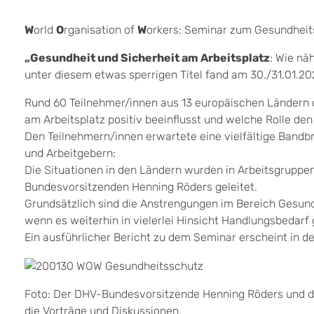
W
orld
O
rganisation of
W
orkers: Seminar zum Gesundheit
„Gesundheit und Sicherheit am Arbeitsplatz
: Wie nä
unter diesem etwas sperrigen Titel fand am 30./31.01.20
Rund 60 Teilnehmer/innen aus 13 europäischen Ländern d
am Arbeitsplatz positiv beeinflusst und welche Rolle 
Den Teilnehmern/innen erwartete eine vielfältige Bandbr
und Arbeitgebern:
Die Situationen in den Ländern wurden in Arbeitsgruppe
Bundesvorsitzenden Henning Röders geleitet.
Grundsätzlich sind die Anstrengungen im Bereich Gesund
wenn es weiterhin in vielerlei Hinsicht Handlungsbedarf 
Ein ausführlicher Bericht zu dem Seminar erscheint in 
Foto: Der DHV-Bundesvorsitzende Henning Röders und 
die Vorträge und Diskussionen.