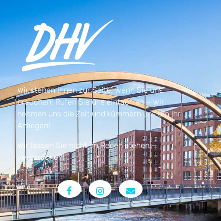
Wir stehen Ihnen zur Seite, wenn Sie uns
brauchen! Rufen Sie uns einfach an – wir
nehmen uns die Zeit und kümmern uns um Ihr
Anliegen!
Wir lassen Sie nicht im Regen stehen –
versprochen!