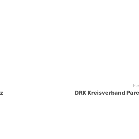
Nex
tz
DRK Kreisverband Par