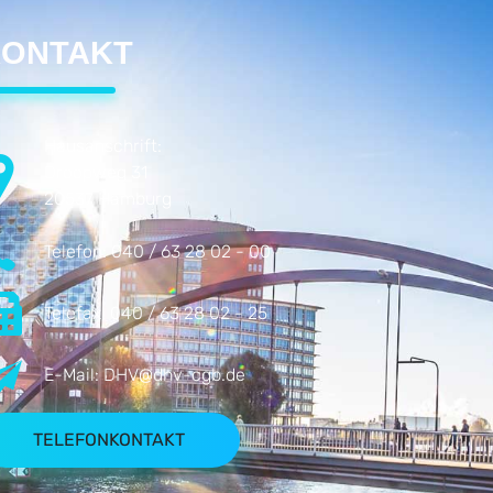
ONTAKT
Hausanschrift:
Droopweg 31
20537 Hamburg
Telefon:
040 / 63 28 02 - 00
Telefax:
040 / 63 28 02 - 25
E-Mail:
DHV@dhv-cgb.de
TELEFONKONTAKT