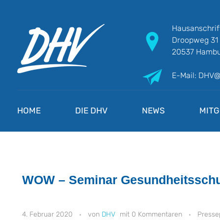
Hausanschrif
Droopweg 31
20537 Hambu
E-Mail: DHV
DHV
Die Berufsgewerkschaft e.V.
HOME
DIE DHV
NEWS
MITG
WOW – Seminar Gesundheitsschu
4. Februar 2020
DHV
0 Kommentaren
Presse